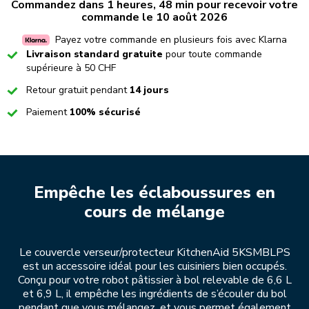
Commandez dans 1 heures, 48 min pour recevoir votre
commande le 10 août 2026
Payez votre commande en plusieurs fois avec Klarna
Checked
Livraison standard gratuite
pour toute commande
supérieure à 50 CHF
Checked
Retour gratuit pendant
14 jours
Checked
Paiement
100% sécurisé
Empêche les éclaboussures en
cours de mélange
Le couvercle verseur/protecteur KitchenAid 5KSMBLPS
est un accessoire idéal pour les cuisiniers bien occupés.
Conçu pour votre robot pâtissier à bol relevable de 6,6 L
et 6,9 L, il empêche les ingrédients de s’écouler du bol
pendant que vous mélangez, et vous permet également