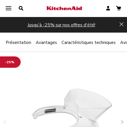
Jusqu'à -25% sur nos offres d'été!
Hi
Présentation
Avantages
Caractéristiques techniques
Avi
-25%