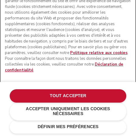
garantir le fonctionnement du site et offrir une expérience de navigation
Enregistrez vos appareils de cuisine pour une plus grande
fluide (cookies strictement nécessaires). Avec votre consentement,
tranquillité d’esprit. Vous recevrez des alertes
nous utilisons également des cookies pour améliorer les
d’assistance si vous en avez besoin, ainsi qu’un guide
performances du site Web et proposer des fonctionnalités
numérique gratuit sur une sélection de produits pour vous
supplémentaires (cookies fonctionnels), réaliser des analyses
aider à vous lancer.
statistiques et mesurer l'audience (cookies d'analyse), et vous
présenter des publicités adaptées à vos centres d'intérêt et à vos
habitudes de navigation, y compris par le biais de tiers et sur d'autres
plateformes (cookies publicitaires). Pour en savoir plus ou gérer vos
ENREGISTREZ VOTRE APPAREIL
paramètres, veuillez consulter notre
Politique relative aux cookies
.
Pour connaître la façon dont nous traitons les données personnelles
collectées via les cookies, veuillez consulter notre
Déclaration de
Service après-vente
Conditions générales de vente
La marque
Trouver une boutique
confidentialité
.
Suivez votre commande
Expédition et livraison
Notre histoire
ASSISTANCE
Garantie et documents
Retours et remboursements
Contactez-nous
Imprint
FAQ
Déclaration d’accessibilité
ODR
CONDITIONS DE LA BOUTIQUE EN LIGNE
TOUT ACCEPTER
ACCEPTER UNIQUEMENT LES COOKIES
À PROPOS DE KITCHENAID
NÉCESSAIRES
CHF 69.-
CHF 51,75
AJOUTER AU PANIER
Économies de
DÉFINIR MES PRÉFÉRENCES
coûts
CHF 17,25