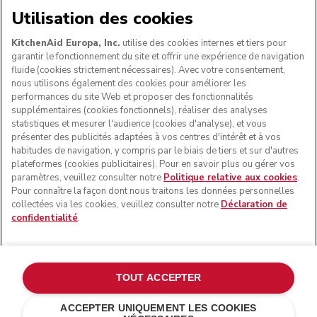
Utilisation des cookies
SUIVEZ-NOUS
KitchenAid Europa, Inc.
utilise des cookies internes et tiers pour
garantir le fonctionnement du site et offrir une expérience de navigation
fluide (cookies strictement nécessaires). Avec votre consentement,
nous utilisons également des cookies pour améliorer les
performances du site Web et proposer des fonctionnalités
supplémentaires (cookies fonctionnels), réaliser des analyses
statistiques et mesurer l'audience (cookies d'analyse), et vous
présenter des publicités adaptées à vos centres d'intérêt et à vos
habitudes de navigation, y compris par le biais de tiers et sur d'autres
plateformes (cookies publicitaires). Pour en savoir plus ou gérer vos
paramètres, veuillez consulter notre
Politique relative aux cookies
.
© KitchenAid 2026 - Tous droits réservés. KitchenAid et la
Pour connaître la façon dont nous traitons les données personnelles
forme du robot pâtissier multifonction sont des marques
collectées via les cookies, veuillez consulter notre
Déclaration de
commerciales aux États-Unis et ailleurs.
confidentialité
.
Gérer mes cookies
Politique de confidentialité
Politique en matière de cookies
Autres pays
Résolution des litiges en ligne
TOUT ACCEPTER
ACCEPTER UNIQUEMENT LES COOKIES