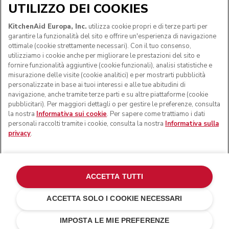
UTILIZZO DEI COOKIES
SEGUICI
KitchenAid Europa, Inc.
utilizza cookie propri e di terze parti per
garantire la funzionalità del sito e offrire un'esperienza di navigazione
ottimale (cookie strettamente necessari). Con il tuo consenso,
utilizziamo i cookie anche per migliorare le prestazioni del sito e
fornire funzionalità aggiuntive (cookie funzionali), analisi statistiche e
misurazione delle visite (cookie analitici) e per mostrarti pubblicità
personalizzate in base ai tuoi interessi e alle tue abitudini di
navigazione, anche tramite terze parti e su altre piattaforme (cookie
pubblicitari). Per maggiori dettagli o per gestire le preferenze, consulta
la nostra
Informativa sui cookie
. Per sapere come trattiamo i dati
personali raccolti tramite i cookie, consulta la nostra
Informativa sulla
privacy
.
© KitchenAid 2026 - Tutti i diritti riservati. KitchenAid e il
design della planetaria sono marchi commerciali negli Stati
Uniti e altrove.
ACCETTA TUTTI
Gestisci cookies
Informativa sulla privacy
ACCETTA SOLO I COOKIE NECESSARI
Informativa sui cookie
In altri paesi
Risoluzione delle dispute online
IMPOSTA LE MIE PREFERENZE