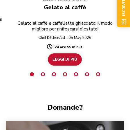
ISCRIVITI ORA
Gelato al caffè
il
C
Gelato al caffè e caffellatte ghiacciato: il modo
migliore per rinfrescarsi d'estate!
Chef KitchenAid - 05 May 2026
24 ore 55 minuti
Duration
LEGGI DI PIÙ
Domande?