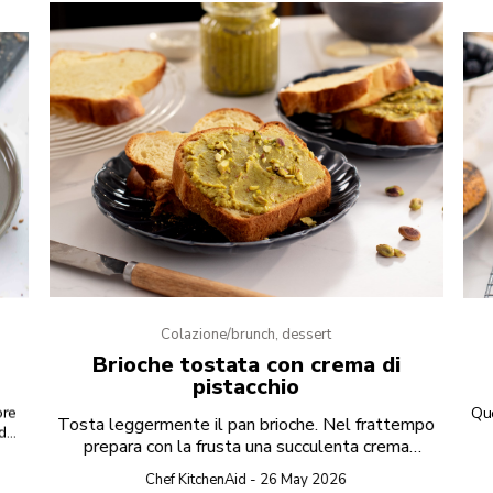
Colazione/brunch, dessert
Brioche tostata con crema di
pistacchio
ore
Que
Tosta leggermente il pan brioche. Nel frattempo
 da
prepara con la frusta una succulenta crema
spalmabile al pistacchio e cioccolato bianco.
Chef KitchenAid - 26 May 2026