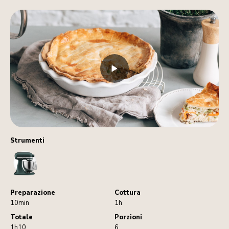
Strumenti
StandMixer
Preparazione
Cottura
10min
1h
Totale
Porzioni
1h10
6