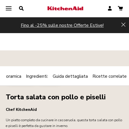
Fino al -25% sulle nostre Offerte Estive!
Hi
Panoramica
Ingredienti:
Guida dettagliata
Ricette correlate
Print
MAINCOURSE
POLLAME
Share
Torta salata con pollo e piselli
Chef KitchenAid
Un piatto completo da cucinare in casseruola, questa torta salata con pollo
e piselli è perfetta da gustare in inverno.