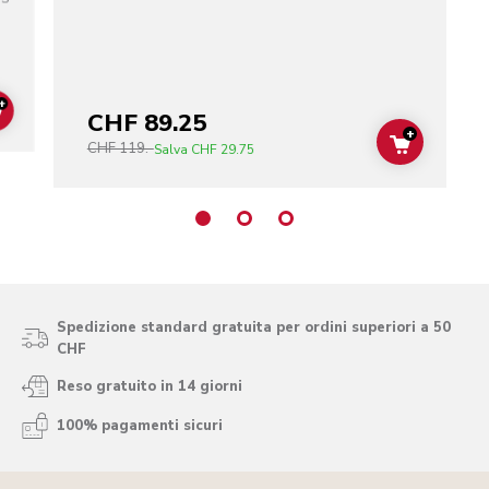
+
CHF 89.25
ADD TO CART
+
CHF 119.-
ADD TO C
Salva
CHF 29.75
Spedizione standard gratuita per ordini superiori a 50
CHF
Reso gratuito in 14 giorni
100% pagamenti sicuri