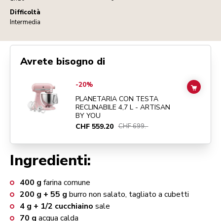
Difficoltà
Intermedia
Avrete bisogno di
Go to
PLANETARIA CON TESTA RECLINABILE 4,7 L - ARTISAN BY Y
-20%
ADD TO
PLANETARIA CON TESTA
RECLINABILE 4,7 L - ARTISAN
BY YOU
CHF 559.20
CHF 699.-
Ingredienti:
400
g
farina comune
200 g + 55
g
burro non salato, tagliato a cubetti
4 g + 1/2
cucchiaino
sale
70
g
acqua calda