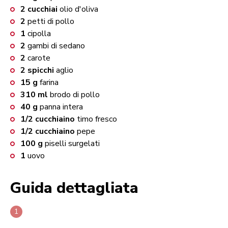
2
cucchiai
olio d'oliva
2
petti di pollo
1
cipolla
2
gambi di sedano
2
carote
2
spicchi
aglio
15
g
farina
310
ml
brodo di pollo
40
g
panna intera
1/2
cucchiaino
timo fresco
1/2
cucchiaino
pepe
100
g
piselli surgelati
1
uovo
Guida dettagliata