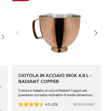
CIOTOLA IN ACCIAIO INOX 4,8 L -
RADIANT COPPER
I
Ciotola in metallo di colore Radiant Copper per
i
planetarie con testa reclinabile di medie dimensioni.
5KSM5SSBRC
4.5
(20)
SS