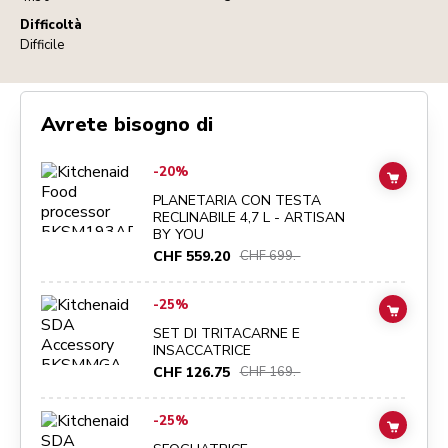
Difficoltà
Difficile
Avrete bisogno di
Go to
PLANETARIA CON TESTA RECLINABILE 4,7 L - ARTISAN BY Y
-20%
ADD TO
PLANETARIA CON TESTA
RECLINABILE 4,7 L - ARTISAN
BY YOU
CHF 559.20
CHF 699.-
Go to
SET DI TRITACARNE E INSACCATRICE
details page
-25%
ADD TO
SET DI TRITACARNE E
INSACCATRICE
CHF 126.75
CHF 169.-
Go to
SFOGLIATRICE
details page
-25%
ADD TO