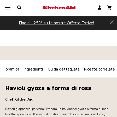
Fino al -25% sulle nostre Offerte Estive!
Hi
Panoramica
Ingredienti:
Guida dettagliata
Ricette correlate
Print
PIATTI CALDI
CARNE
COLAZIONE/BRUNCH
Share
Ravioli gyoza a forma di rosa
Chef KitchenAid
Ravioli giapponesi per cena? Prepara un bouquet di gyoza a forma di rosa.
Ricetta ispirata da Blossom, il nostro nuovo robot da cucina Serie Design.