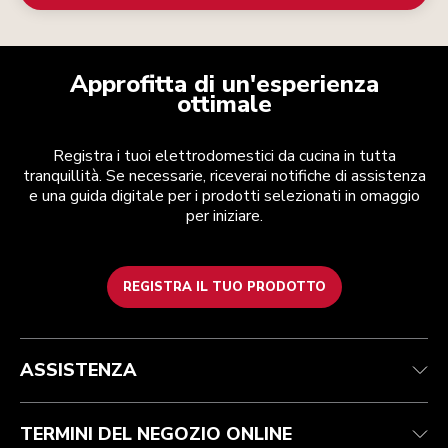
Approfitta di un'esperienza
ottimale
Registra i tuoi elettrodomestici da cucina in tutta
tranquillità. Se necessarie, riceverai notifiche di assistenza
e una guida digitale per i prodotti selezionati in omaggio
per iniziare.
REGISTRA IL TUO PRODOTTO
Assistenza clienti
Termini e condizioni
Per il marchio
Trova un negozio
Traccia il tuo ordine
Spedizione e consegna
La nostra storia
ASSISTENZA
Garanzia e documentazione
Resi e rimborsi
Contattaci
Imprint
FAQ
Dichiarazione di accessibilità
ODR
TERMINI DEL NEGOZIO ONLINE