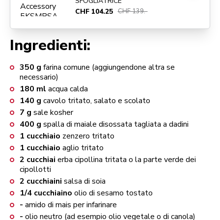
SFOGLIATRICE
CHF 104.25
CHF 139.-
Ingredienti:
350
g
farina comune (aggiungendone altra se
necessario)
180
ml
acqua calda
140
g
cavolo tritato, salato e scolato
7
g
sale kosher
400
g
spalla di maiale disossata tagliata a dadini
1
cucchiaio
zenzero tritato
1
cucchiaio
aglio tritato
2
cucchiai
erba cipollina tritata o la parte verde dei
cipollotti
2
cucchiaini
salsa di soia
1/4
cucchiaino
olio di sesamo tostato
-
amido di mais per infarinare
-
olio neutro (ad esempio olio vegetale o di canola)