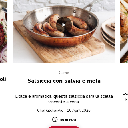
Carne
oli
Salsiccia con salvia e mela
a
Ecc
Dolce e aromatica, questa salsiccia sarà la scelta
p
vincente a cena.
f
Chef KitchenAid - 10 April 2026
p
t
40 minuti
Duration