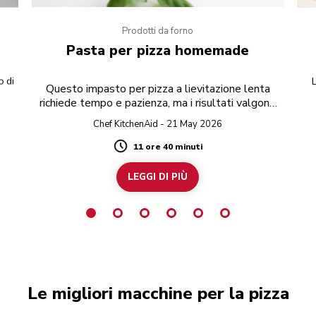
Prodotti da forno
Pasta per pizza homemade
o di
Questo impasto per pizza a lievitazione lenta
richiede tempo e pazienza, ma i risultati valgono
co
lo sforzo.
Chef KitchenAid - 21 May 2026
11 ore 40 minuti
Duration
LEGGI DI PIÙ
Le migliori macchine per la pizza