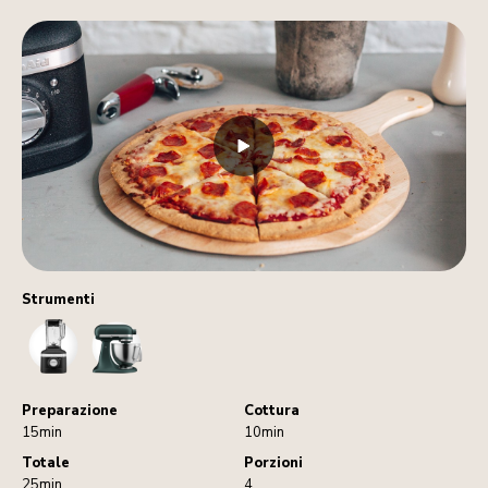
Strumenti
Blender
StandMixer
Preparazione
Cottura
15min
10min
Totale
Porzioni
25min
4