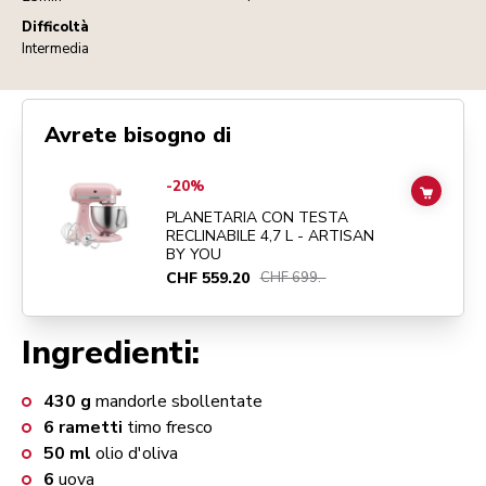
Difficoltà
Intermedia
Avrete bisogno di
Go to
PLANETARIA CON TESTA RECLINABILE 4,7 L - ARTISAN BY Y
-20%
ADD TO
PLANETARIA CON TESTA
RECLINABILE 4,7 L - ARTISAN
BY YOU
CHF 559.20
CHF 699.-
Ingredienti:
430
g
mandorle sbollentate
6
rametti
timo fresco
50
ml
olio d'oliva
6
uova