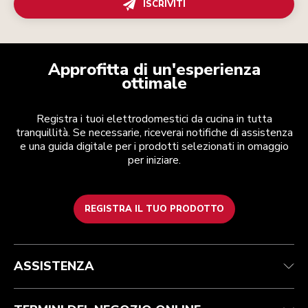
ISCRIVITI
Approfitta di un'esperienza
ottimale
Registra i tuoi elettrodomestici da cucina in tutta
tranquillità. Se necessarie, riceverai notifiche di assistenza
e una guida digitale per i prodotti selezionati in omaggio
per iniziare.
REGISTRA IL TUO PRODOTTO
Assistenza clienti
Termini e condizioni
Per il marchio
Trova un negozio
Traccia il tuo ordine
Spedizione e consegna
La nostra storia
ASSISTENZA
Garanzia e documentazione
Resi e rimborsi
Contattaci
Imprint
FAQ
Dichiarazione di accessibilità
ODR