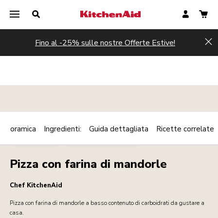
Fino al -25% sulle nostre Offerte Estive!
Hi
Panoramica
Ingredienti:
Guida dettagliata
Ricette correlate
Print
MAINCOURSE
PIATTO VEGETARIANO
Share
Pizza con farina di mandorle
Chef KitchenAid
Pizza con farina di mandorle a basso contenuto di carboidrati da gustare a
casa.