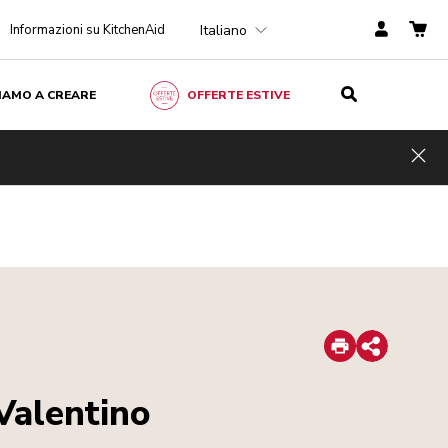
Italiano
Informazioni su KitchenAid
ZIAMO A CREARE
OFFERTE ESTIVE
Hid
Print
Share
Valentino