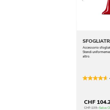
SFOGLIATR
Accessorio sfogliat
Stendi uniformement
altro.
CHF 104.
CHF 139.-
Salva
C