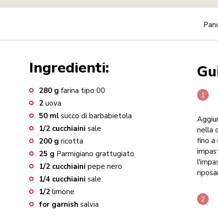
Pan
Ingredienti:
Gu
280
g
farina tipo 00
2
uova
50
ml
succo di barbabietola
Aggiun
1/2
cucchiaini
sale
nella 
fino a
200
g
ricotta
impast
25
g
Parmigiano grattugiato
l'impa
1/2
cucchiaini
pepe nero
riposa
1/4
cucchiaini
sale
1/2
limone
for garnish
salvia