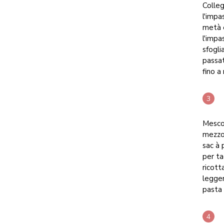
Colleg
l'impa
metà e
l'impa
sfogli
passat
fino a
Mescol
mezzo 
sac à 
per ta
ricott
legger
pasta 