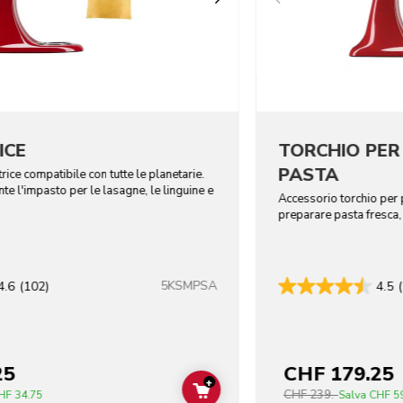
ICE
TORCHIO PER P
PASTA
rice compatibile con tutte le planetarie.
e l'impasto per le lasagne, le linguine e
Accessorio torchio per 
preparare pasta fresca, 
5KSMPSA
4.6
(102)
4.5
25
CHF 179.25
+
CHF 239.-
ADD TO CART
HF 34.75
Salva
CHF 5