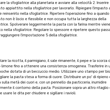
are la sfogliatrice alla planetaria e avviare alla velocità 2. Inserire
sto appiattito nella sfogliatrice per lavorarlo. Ripiegare l'impasto 
 reinserirlo nella sfogliatrice. Ripetere l'operazione fino a quando
sto non è liscio e flessibile e non occupa tutta la larghezza della
atrice. Spolverare leggermente la pasta con la farina mentre vien
o nella sfogliatrice. Regolare lo spessore e ripetere questo pass
 raggiungere l'impostazione 5 della sfogliatrice.
are la ricotta, il parmigiano, il sale rimanente, il pepe e la scorza d
limone fino a ottenere una consistenza omogenea. Trasferire in 
poche dotata di un beccuccio medio. Utilizzare uno stampo per bis
gliare la pasta stesa a forma di cuore. Distribuire un po' di ripieno 
a sulla metà dei cuori e, con un pennello da pasticceria, inumidire
mente il contorno della pasta. Posizionare sopra un altro ritaglio 
e usare le dita per chiudere e sigillare i ravioli.