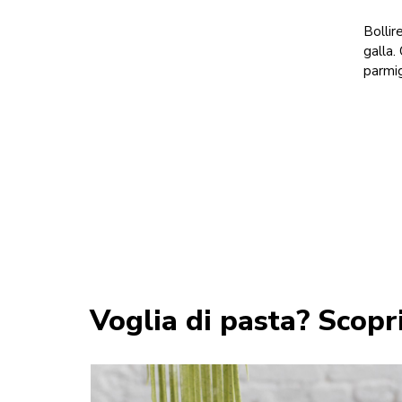
Bollir
galla.
parmig
Voglia di pasta? Scopri