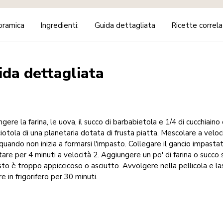
oramica
Ingredienti:
Guida dettagliata
Ricette correl
ida dettagliata
gere la farina, le uova, il succo di barbabietola e 1/4 di cucchiaino 
ciotola di una planetaria dotata di frusta piatta. Mescolare a veloc
 quando non inizia a formarsi l'impasto. Collegare il gancio impasta
are per 4 minuti a velocità 2. Aggiungere un po' di farina o succo 
sto è troppo appiccicoso o asciutto. Avvolgere nella pellicola e la
re in frigorifero per 30 minuti.