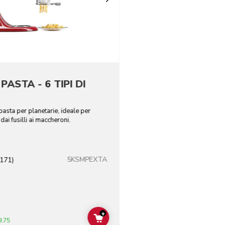
ASTA - 6 TIPI DI
pasta per planetarie, ideale per
dai fusilli ai maccheroni.
5KSMPEXTA
(171)
+
ADD TO CART
9.75