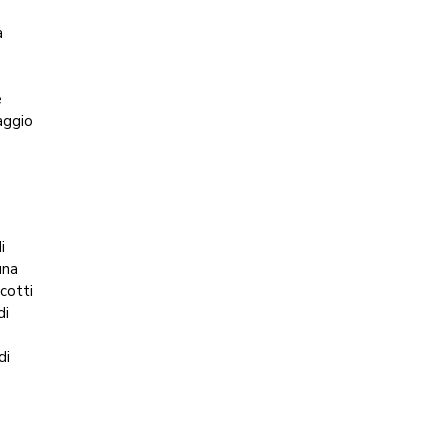
a
e
aggio
i
una
cotti
di
di