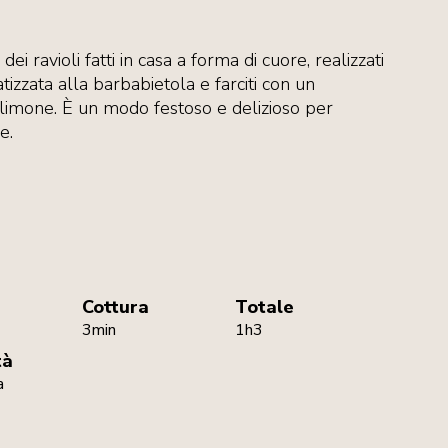
i ravioli fatti in casa a forma di cuore, realizzati
izzata alla barbabietola e farciti con un
e limone. È un modo festoso e delizioso per
e.
Cottura
Totale
3min
1h3
tà
a