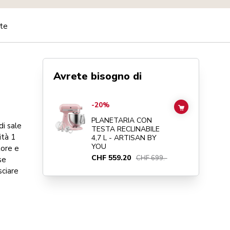
ate
Avrete bisogno di
Go to
PLANETARIA CON TESTA RECLINABILE 4,7 L - ART
-20%
ADD TO CAR
PLANETARIA CON
di sale
TESTA RECLINABILE
ità 1
4,7 L - ARTISAN BY
YOU
tore e
CHF 559.20
CHF 699.-
se
sciare