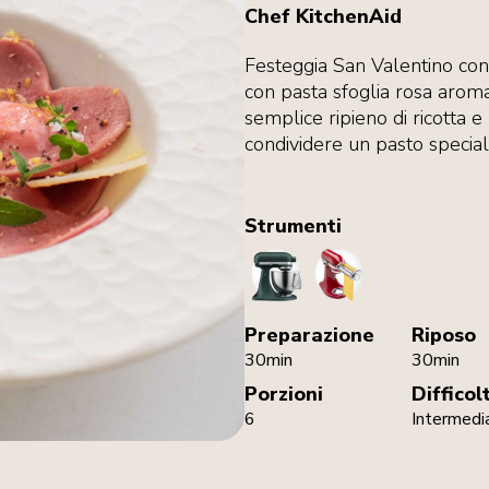
Chef KitchenAid
Festeggia San Valentino con de
con pasta sfoglia rosa aromat
semplice ripieno di ricotta 
condividere un pasto special
Strumenti
StandMixer
PastaRoller
Preparazione
Riposo
30min
30min
Porzioni
Difficol
6
Intermedi