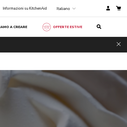
Italiano
Informazioni su KitchenAid
ZIAMO A CREARE
OFFERTE ESTIVE
Hid