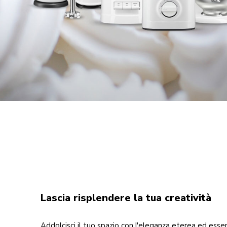
Lascia risplendere la tua creatività
Addolcisci il tuo spazio con l'eleganza eterea ed esse