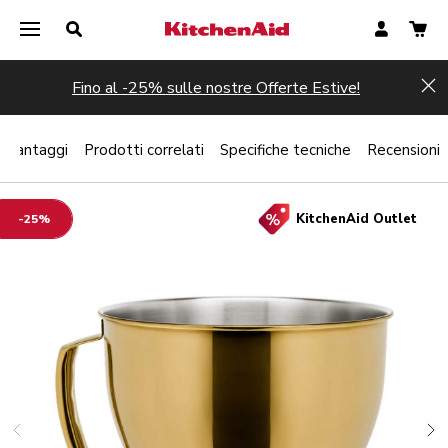
Fino al -25% sulle nostre Offerte Estive!
Hi
Vantaggi
Prodotti correlati
Specifiche tecniche
Recensioni
KitchenAid Outlet
-25%