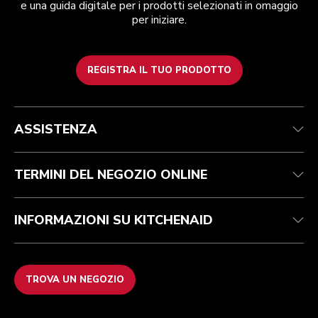
e una guida digitale per i prodotti selezionati in omaggio
per iniziare.
REGISTRA IL TUO PRODOTTO
Assistenza clienti
Termini e condizioni
Per il marchio
Trova un negozio
Traccia il tuo ordine
Spedizione e consegna
La nostra storia
ASSISTENZA
Garanzia e documentazione
Resi e rimborsi
Contattaci
Imprint
FAQ
Dichiarazione di accessibilità
ODR
TERMINI DEL NEGOZIO ONLINE
INFORMAZIONI SU KITCHENAID
TROVA UN NEGOZIO