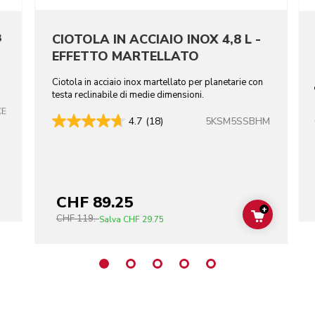
8
CIOTOLA IN ACCIAIO INOX 4,8 L -
EFFETTO MARTELLATO
Ciotola in acciaio inox martellato per planetarie con
testa reclinabile di medie dimensioni.
CE
5KSM5SSBHM
4.7
(18)
CHF 89.25
+
CHF 119.-
ADD TO C
Salva
CHF 29.75