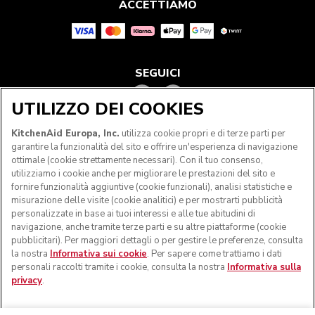
ACCETTIAMO
SEGUICI
UTILIZZO DEI COOKIES
KitchenAid Europa, Inc.
utilizza cookie propri e di terze parti per
garantire la funzionalità del sito e offrire un'esperienza di navigazione
ottimale (cookie strettamente necessari). Con il tuo consenso,
utilizziamo i cookie anche per migliorare le prestazioni del sito e
fornire funzionalità aggiuntive (cookie funzionali), analisi statistiche e
misurazione delle visite (cookie analitici) e per mostrarti pubblicità
personalizzate in base ai tuoi interessi e alle tue abitudini di
navigazione, anche tramite terze parti e su altre piattaforme (cookie
© KitchenAid 2026 - Tutti i diritti riservati. KitchenAid e il
pubblicitari). Per maggiori dettagli o per gestire le preferenze, consulta
design della planetaria sono marchi commerciali negli Stati
la nostra
Informativa sui cookie
. Per sapere come trattiamo i dati
Uniti e altrove.
personali raccolti tramite i cookie, consulta la nostra
Informativa sulla
privacy
.
Gestisci cookies
Informativa sulla privacy
Informativa sui cookie
In altri paesi