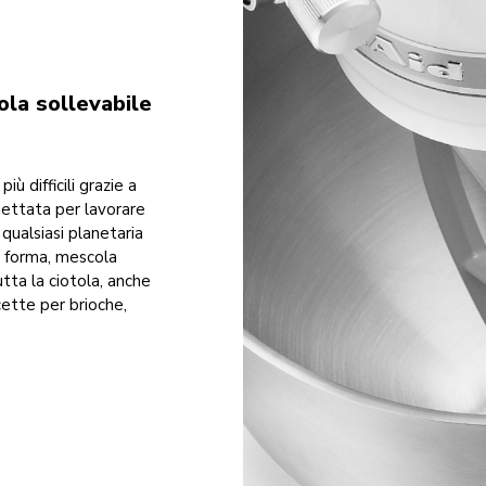
ola sollevabile
iù difficili grazie a
gettata per lavorare
 qualsiasi planetaria
ua forma, mescola
tta la ciotola, anche
cette per brioche,