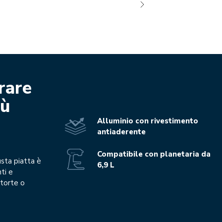
rare
iù
Alluminio con rivestimento
antiaderente
Compatibile con planetaria da
usta piatta è
6,9 L
nti e
 torte o