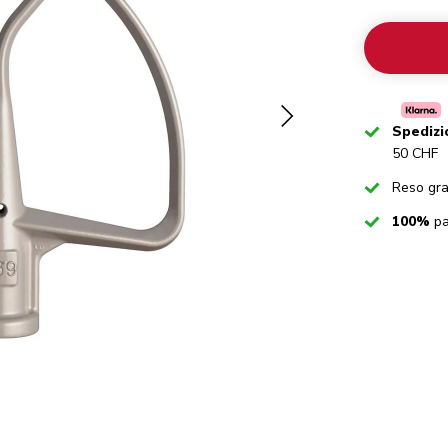
Checked
Spedizi
50 CHF
Checked
Reso gra
Checked
100%
pa