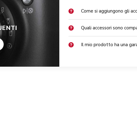
Come si aggiungono gli acc
ENTI
Quali accessori sono compat
Il mio prodotto ha una ga