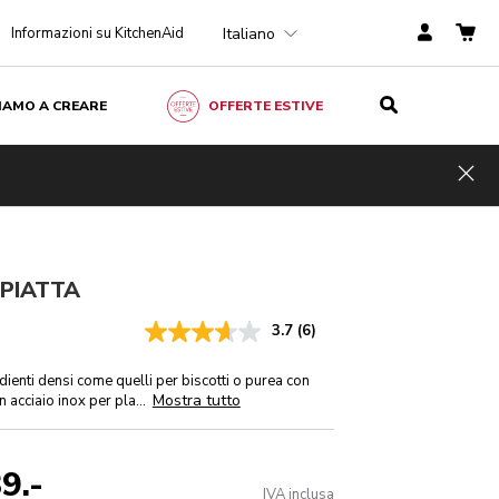
Italiano
Informazioni su KitchenAid
ZIAMO A CREARE
OFFERTE ESTIVE
CHF 39.-
AGGIUNGI AL CARRELLO
IVA inclusa
Hid
PIATTA
3.7
(6)
ienti densi come quelli per biscotti o purea con
Mostra tutto
n acciaio inox per pla
...
9.-
IVA inclusa