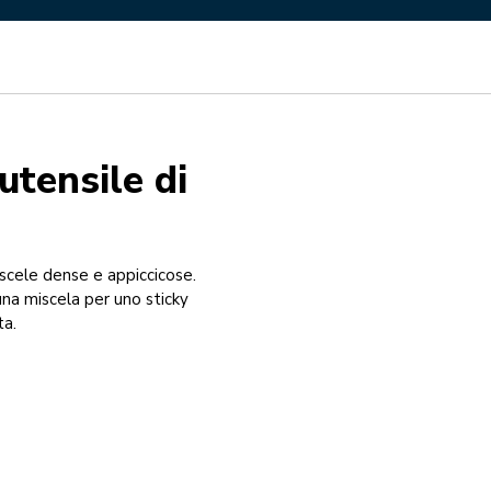
utensile di
iscele dense e appiccicose.
una miscela per uno sticky
ta.