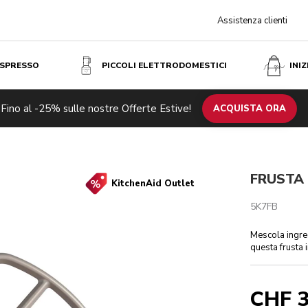
Assistenza clienti
ESPRESSO
PICCOLI ELETTRODOMESTICI
INI
Fino al -25% sulle nostre Offerte Estive!
ACQUISTA ORA
FRUSTA 
KitchenAid Outlet
5K7FB
Mescola ingred
questa frusta i
CHF 3