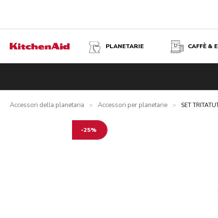
PLANETARIE
CAFFÈ & 
SET TRITATUTTO E PASSAVERDURE
Panoramica
Cosa contiene la confezione?
Vantaggi
Spec
Accessori della planetaria
Accessori per planetarie
>
>
SET TRITAT
-25%