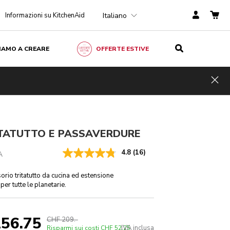
Italiano
Informazioni su KitchenAid
ZIAMO A CREARE
OFFERTE ESTIVE
CHF 209.-
AGGIUNGI AL CARRELLO
HF 156.75
IVA
Risparmi sui
inclusa
Hid
costi
CHF 52.25
ITATUTTO E PASSAVERDURE
4.8
(16)
A
orio tritatutto da cucina ed estensione
er tutte le planetarie.
56.75
CHF 209.-
IVA inclusa
Risparmi sui costi
CHF 52.25