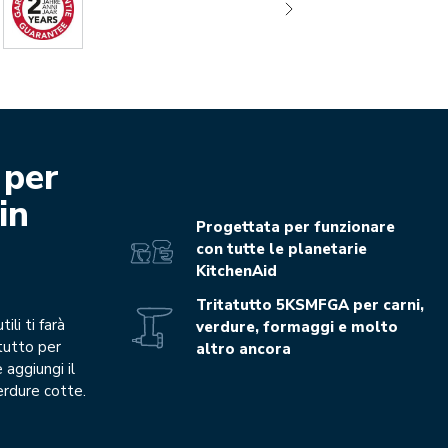
 per
in
Progettata per funzionare
con tutte le planetarie
KitchenAid
Tritatutto 5KSMFGA per carni,
li ti farà
verdure, formaggi e molto
atutto per
altro ancora
 aggiungi il
erdure cotte.