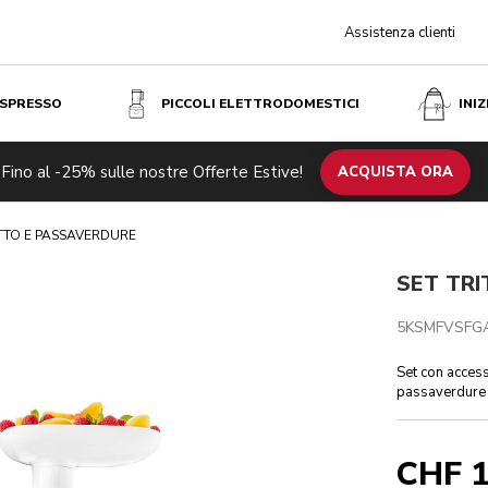
Assistenza clienti
ESPRESSO
PICCOLI ELETTRODOMESTICI
INI
C
Fino al -25% sulle nostre Offerte Estive!
ifiche tecniche
Recensioni
ACQUISTA ORA
UTTO E PASSAVERDURE
SET TR
5KSMFVSFG
Set con access
passaverdure p
CHF 1