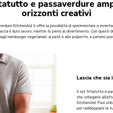
ritatutto e passaverdure ampl
orizzonti creativi
verdure KitchenAid ti offre la possibilità di sperimentare e inventa
 faccia il duro lavoro, mentre tu pensi al divertimento. Con questi
 dagli hamburger vegetariani, ai paté e alle polpette, e persino pu
Lascia che sia 
Il set tritatutto e p
che collegarlo all'at
KitchenAid. Puoi util
per raddoppiare le tue