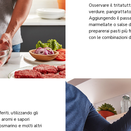
Osservare il tritatut
verdure, pangrattato
Aggiungendo il passav
marmellate o salse d
preparerai pasti più f
con le combinazioni di
eriti, utilizzando gli
n aromi e sapori
osmarino e molti altri