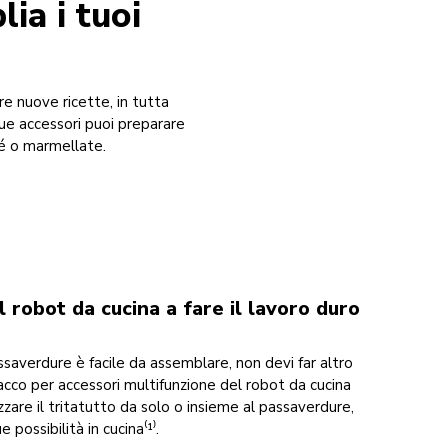
ia i tuoi
re nuove ricette, in tutta
 due accessori puoi preparare
ré o marmellate.
il robot da cucina a fare il lavoro duro
assaverdure è facile da assemblare, non devi far altro
tacco per accessori multifunzione del robot da cucina
izzare il tritatutto da solo o insieme al passaverdure,
 possibilità in cucina⁽¹⁾.