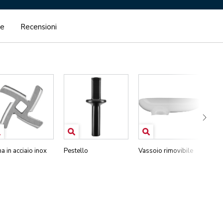
he
Recensioni
a in acciaio inox
Pestello
Vassoio rimovibile
Cor
del
pro
par