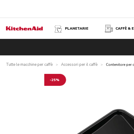
PLANETARIE
CAFFÈ & 
CONTENITORE PER CAFFÈ IN GRANI PER MACCHINE ESP
Panoramica
Cosa contiene la confezione?
Vantaggi
Spec
Tutte le macchine per caffè
Accessori per il caffè
>
>
Contenitore per 
-25%