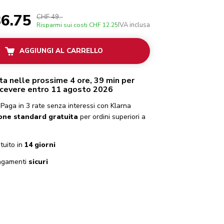
6.75
CHF 49.-
IVA inclusa
Risparmi sui costi
CHF 12.25
AGGIUNGI AL CARRELLO
ta nelle prossime 4 ore, 39 min per
icevere entro 11 agosto 2026
Paga in 3 rate senza interessi con Klarna
one standard gratuita
per ordini superiori a
tuito in
14 giorni
gamenti
sicuri