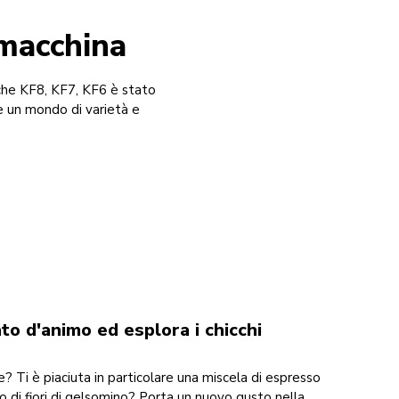
 macchina
iche KF8, KF7, KF6 è stato
e un mondo di varietà e
ato d'animo ed esplora i chicchi
e? Ti è piaciuta in particolare una miscela di espresso
o di fiori di gelsomino? Porta un nuovo gusto nella