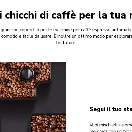
 chicchi di caffè per la tua
in grani con coperchio per le macchine per caffè espresso automat
comodo e facile da usare. È inoltre un ottimo modo per esplorar
tostature.
Segui il tuo st
Vuoi mischiarli insiem
biologica con un tocc