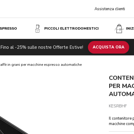
Assistenza clienti
ESPRESSO
PICCOLI ELETTRODOMESTICI
INI
RESSO AUTOMATICHE
Fino al -25% sulle nostre Offerte Estive!
ifiche tecniche
Recensioni
ACQUISTA ORA
caffè in grani per macchine espresso automatiche
CONTENI
PER MA
AUTOMA
KESRBHF
Il contenitore 
macchine com