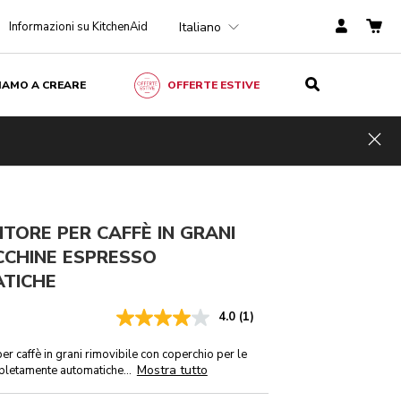
Italiano
Informazioni su KitchenAid
ZIAMO A CREARE
OFFERTE ESTIVE
CHF 49.-
AGGIUNGI AL CARRELLO
CHF 36.75
IVA
Risparmi sui
inclusa
Hid
costi
CHF 12.25
TORE PER CAFFÈ IN GRANI
CCHINE ESPRESSO
TICHE
4.0
(1)
per caffè in grani rimovibile con coperchio per le
Mostra tutto
pletamente automatiche
...