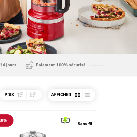
14 jours
Paiement 100% sécurisé
Sort Price ascending
Sort Price descending
PRIX
AFFICHER
o detail page
25%
Sans fil