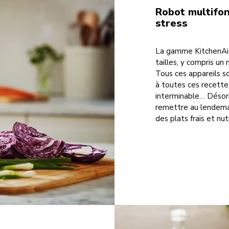
Robot multifonc
stress
La gamme KitchenAid
tailles, y compris un 
Tous ces appareils s
à toutes ces recett
interminable… Désorma
remettre au lendemai
des plats frais et nut