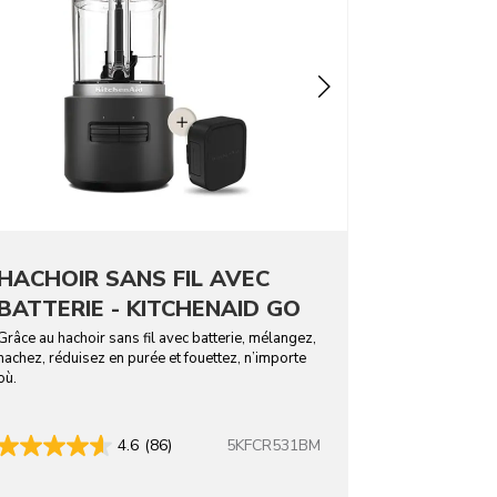
HACHOIR SANS FIL AVEC
BATTERIE - KITCHENAID GO
Grâce au hachoir sans fil avec batterie, mélangez,
hachez, réduisez en purée et fouettez, n’importe
où.
5KFCR531BM
4.6
(86)