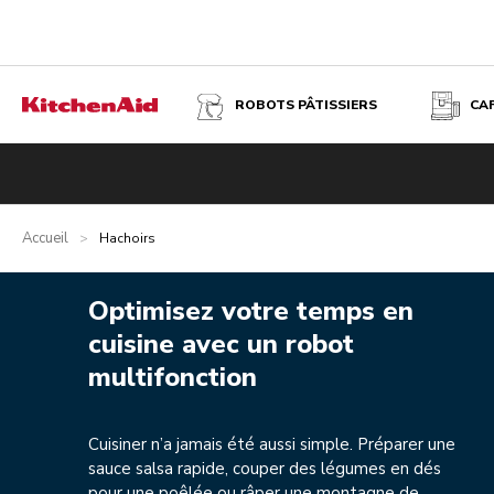
ROBOTS PÂTISSIERS
CA
Accueil
>
Hachoirs
Optimisez votre temps en
cuisine avec un robot
multifonction
Cuisiner n’a jamais été aussi simple. Préparer une
sauce salsa rapide, couper des légumes en dés
pour une poêlée ou râper une montagne de