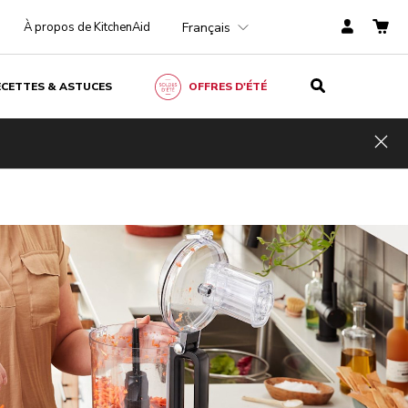
Français
À propos de KitchenAid
ECETTES & ASTUCES
OFFRES D'ÉTÉ
Hid