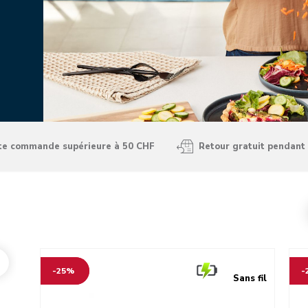
ute commande supérieure à 50 CHF
Retour gratuit pendant 
Go to detail page
Go t
-25%
-
Sans fil