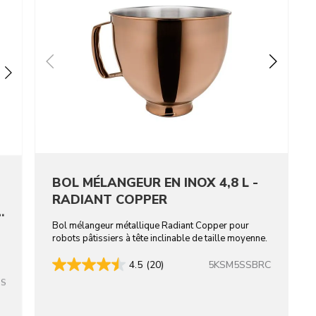
BOL MÉLANGEUR EN INOX 4,8 L -
RADIANT COPPER
-
Bol mélangeur métallique Radiant Copper pour
robots pâtissiers à tête inclinable de taille moyenne.
5KSM5SSBRC
4.5
(20)
SS