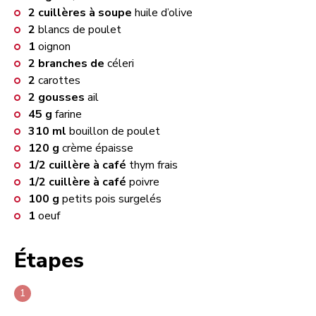
2
cuillères à soupe
huile d’olive
2
blancs de poulet
1
oignon
2
branches de
céleri
2
carottes
2
gousses
ail
45
g
farine
310
ml
bouillon de poulet
120
g
crème épaisse
1/2
cuillère à café
thym frais
1/2
cuillère à café
poivre
100
g
petits pois surgelés
1
oeuf
Étapes