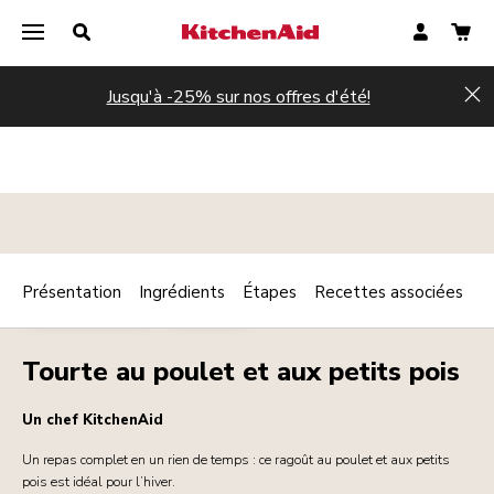
Jusqu'à -25% sur nos offres d'été!
Hi
Présentation
Ingrédients
Étapes
Recettes associées
Print
PLAT PRINCIPAL
VOLAILLE
Share
Tourte au poulet et aux petits pois
Un chef KitchenAid
Un repas complet en un rien de temps : ce ragoût au poulet et aux petits
pois est idéal pour l’hiver.