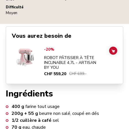
Difficulté
Moyen
Vous aurez besoin de
Go to
ROBOT PÂTISSIER À TÊTE INCLINABLE 4,7L - ARTISAN BY Y
-20%
ADD TO
ROBOT PÂTISSIER À TÊTE
INCLINABLE 4,7L - ARTISAN
BY YOU
CHF 559,20
CHF 699.-
Ingrédients
400
g
farine tout usage
200g + 55
g
beurre non salé, coupé en dés
1/2
cuillère à café
sel
70
g
eau, chaude