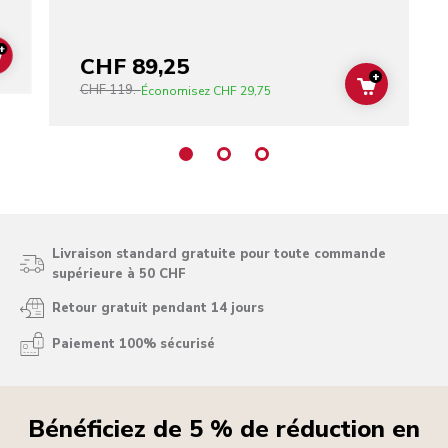
+
CHF 89,25
ADD TO CART
+
CHF 119.-
ADD TO C
Économisez
CHF 29,75
Livraison standard gratuite pour toute commande
supérieure à 50 CHF
Retour gratuit pendant 14 jours
Paiement 100% sécurisé
Bénéficiez de 5 % de réduction en