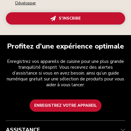
Développer
S’INSCRIRE
Profitez d’une expérience optimale
Enregistrez vos appareils de cuisine pour une plus grande
tranquillité d’esprit. Vous recevrez des alertes
d’assistance si vous en avez besoin, ainsi qu’un guide
numérique gratuit sur une sélection de produits pour vous
aider à vous lancer.
ENREGISTREZ VOTRE APPAREIL
Service après-vente
Conditions générales de vente
La marque
Trouver une boutique
Suivez votre commande
Expédition et livraison
Notre histoire
ASSISTANCE
Garantie et documents
Retours et remboursements