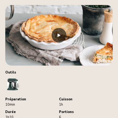
Outils
StandMixer
Préparation
Cuisson
10min
1h
Durée
Portions
1h10
6