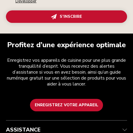
Développer
S’INSCRIRE
Profitez d’une expérience optimale
Enregistrez vos appareils de cuisine pour une plus grande
tranquillité d’esprit. Vous recevrez des alertes
d’assistance si vous en avez besoin, ainsi qu’un guide
numérique gratuit sur une sélection de produits pour vous
aider à vous lancer.
ENREGISTREZ VOTRE APPAREIL
Service après-vente
Conditions générales de vente
La marque
Trouver une boutique
Suivez votre commande
Expédition et livraison
Notre histoire
ASSISTANCE
Garantie et documents
Retours et remboursements