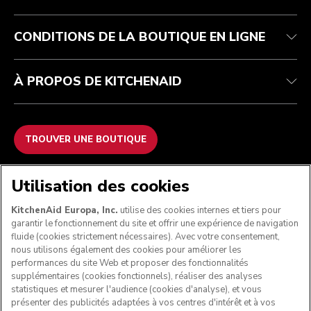
Contactez-nous
Imprint
FAQ
Déclaration d’accessibilité
ODR
CONDITIONS DE LA BOUTIQUE EN LIGNE
À PROPOS DE KITCHENAID
TROUVER UNE BOUTIQUE
NOUS ACCEPTONS
Utilisation des cookies
KitchenAid Europa, Inc.
utilise des cookies internes et tiers pour
garantir le fonctionnement du site et offrir une expérience de navigation
fluide (cookies strictement nécessaires). Avec votre consentement,
SUIVEZ-NOUS
nous utilisons également des cookies pour améliorer les
performances du site Web et proposer des fonctionnalités
supplémentaires (cookies fonctionnels), réaliser des analyses
statistiques et mesurer l'audience (cookies d'analyse), et vous
présenter des publicités adaptées à vos centres d'intérêt et à vos