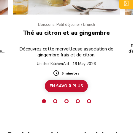
Boissons, Petit déjeuner / brunch
Thé au citron et au gingembre
t
R
Découvrez cette merveilleuse association de
ées
d’
gingembre frais et de citron.
otre
e
Un chef KitchenAid - 19 May 2026
5 minutes
Duration
EN SAVOIR PLUS