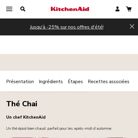
Jusqu'à -25% sur nos offres d'été!
Hi
Présentation
Ingrédients
Étapes
Recettes associées
Print
PETIT DÉJEUNER / BRUNCH
BOISSONS
Share
Thé Chai
Un chef KitchenAid
Un thé épicé bien chaud, parfait pour les après-midi d’automne.