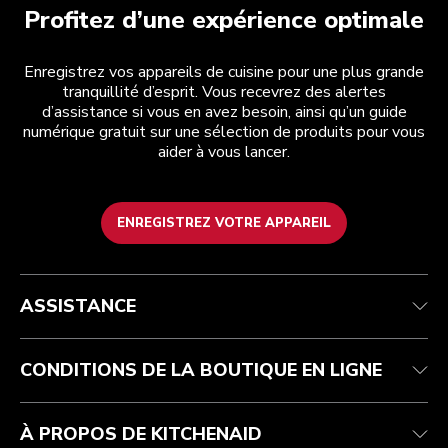
Profitez d’une expérience optimale
Enregistrez vos appareils de cuisine pour une plus grande
tranquillité d’esprit. Vous recevrez des alertes
d’assistance si vous en avez besoin, ainsi qu’un guide
numérique gratuit sur une sélection de produits pour vous
aider à vous lancer.
ENREGISTREZ VOTRE APPAREIL
Service après-vente
Conditions générales de vente
La marque
Trouver une boutique
Suivez votre commande
Expédition et livraison
Notre histoire
ASSISTANCE
Garantie et documents
Retours et remboursements
Contactez-nous
Imprint
FAQ
Déclaration d’accessibilité
ODR
CONDITIONS DE LA BOUTIQUE EN LIGNE
À PROPOS DE KITCHENAID