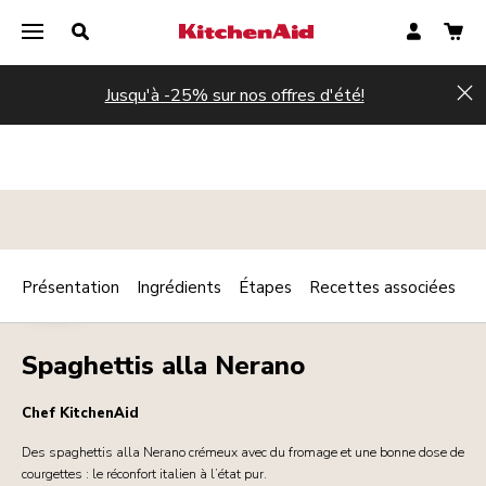
Jusqu'à -25% sur nos offres d'été!
Hi
Présentation
Ingrédients
Étapes
Recettes associées
Print
PÂTES
Share
Spaghettis alla Nerano
Chef KitchenAid
Des spaghettis alla Nerano crémeux avec du fromage et une bonne dose de
courgettes : le réconfort italien à l’état pur.