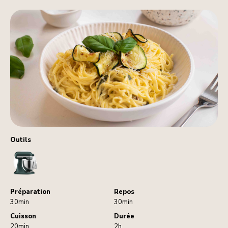
Outils
StandMixer
Préparation
Repos
30min
30min
Cuisson
Durée
20min
2h