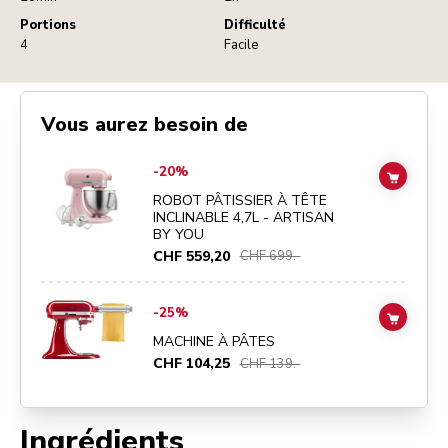
Portions
Difficulté
4
Facile
Vous aurez besoin de
Go to
ROBOT PÂTISSIER À TÊTE INCLINABLE 4,7L - ARTISAN BY Y
-20%
ADD TO
ROBOT PÂTISSIER À TÊTE
INCLINABLE 4,7L - ARTISAN
BY YOU
CHF 559,20
CHF 699.-
Go to
MACHINE À PÂTES
details page
-25%
ADD TO
MACHINE À PÂTES
CHF 104,25
CHF 139.-
Ingrédients