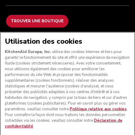
TROUVER UNE BOUTIQUE
NOUS ACCEPTONS
Utilisation des cookies
KitchenAid Europa, Inc.
utilise des cookies internes et tiers pour
garantir le fonctionnement du site et offrir une expérience de navigation
fluide (cookies strictement nécessaires). Avec votre consentement,
SUIVEZ-NOUS
nous utilisons également des cookies pour améliorer les
performances du site Web et proposer des fonctionnalités
supplémentaires (cookies fonctionnels), réaliser des analyses
statistiques et mesurer l'audience (cookies d'analyse), et vous
présenter des publicités adaptées à vos centres d'intérêt et à vos
habitudes de navigation, y compris par le biais de tiers et sur d'autres
plateformes (cookies publicitaires). Pour en savoir plus ou gérer vos
paramètres, veuillez consulter notre
Politique relative aux cookies
.
Pour connaître la façon dont nous traitons les données personnelles
collectées via les cookies, veuillez consulter notre
Déclaration de
confidentialité
.