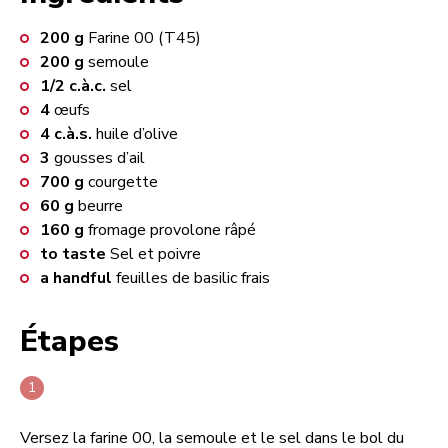
200
g
Farine 00 (T45)
200
g
semoule
1/2
c.à.c.
sel
4
œufs
4
c.à.s.
huile d’olive
3
gousses d’ail
700
g
courgette
60
g
beurre
160
g
fromage provolone râpé
to taste
Sel et poivre
a handful
feuilles de basilic frais
Étapes
Versez la farine 00, la semoule et le sel dans le bol du