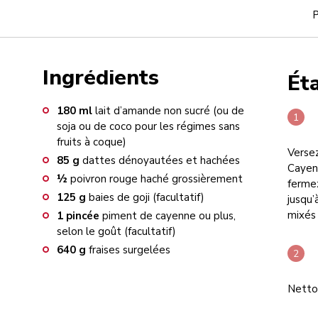
P
Ingrédients
Ét
180
ml
lait d’amande non sucré (ou de
soja ou de coco pour les régimes sans
fruits à coque)
Versez
85
g
dattes dénoyautées et hachées
Cayen
½
poivron rouge haché grossièrement
fermez
125
g
baies de goji (facultatif)
jusqu’
mixés
1
pincée
piment de cayenne ou plus,
selon le goût (facultatif)
640
g
fraises surgelées
Nettoy