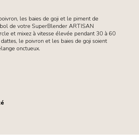
 poivron, les baies de goji et le piment de
le bol de votre SuperBlender ARTISAN
rcle et mixez à vitesse élevée pendant 30 à 60
dattes, le poivron et les baies de goji soient
élange onctueux.
té