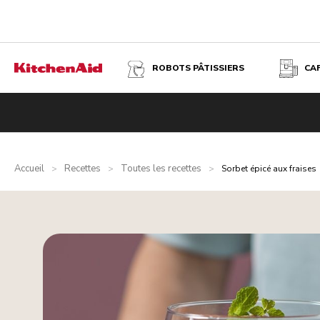
ROBOTS PÂTISSIERS
CA
Accueil
Recettes
Toutes les recettes
>
>
>
Sorbet épicé aux fraises