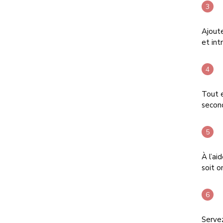
Ajoute
et int
Tout 
secon
À l’ai
soit o
Serve