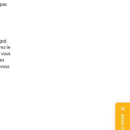
 pas
.
oji.
ez le
i vous
les
 vous