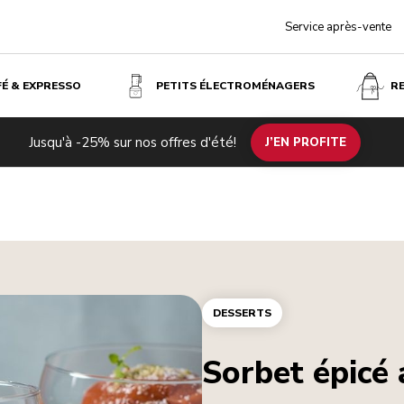
Service après-vente
FÉ & EXPRESSO
PETITS ÉLECTROMÉNAGERS
R
Jusqu'à -25% sur nos offres d'été!
J’EN PROFITE
DESSERTS
Sorbet épicé 