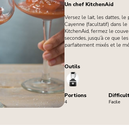
Un chef KitchenAid
Versez le lait, les dattes, le
Cayenne (facultatif) dans 
KitchenAid, fermez le couve
secondes, jusqu’à ce que les 
parfaitement mixés et le m
Outils
Blender
Portions
Difficul
4
Facile