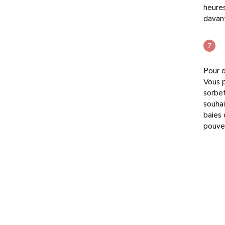
heures
davant
Pour d
Vous 
sorbet
souhai
baies 
pouvez