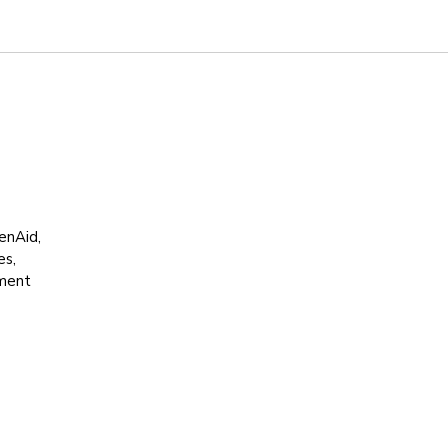
enAid,
es,
ement