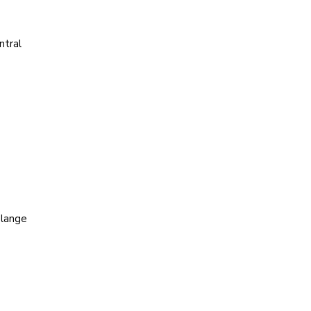
ntral
élange