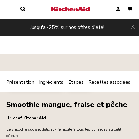
Jusqu'à -25% sur nos offres d'été!
Hi
Présentation
Ingrédients
Étapes
Recettes associées
Print
PETIT DÉJEUNER / BRUNCH
BOISSONS
Share
Smoothie mangue, fraise et pêche
Un chef KitchenAid
Ce smoothie sucré et délicieux remportera tous les suffrages au petit
déjeuner.