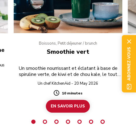
Boissons, Petit déjeuner / brunch
he
ABONNEZ-VOUS
Smoothie vert
ous
Un smoothie nourrissant et éclatant à base de
don
spiruline verte, de kiwi et de chou kale, le tout
recouvert de granola.
Un chef KitchenAid - 20 May 2026
10 minutes
Duration
EN SAVOIR PLUS