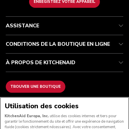
ENREGISTREZ VOTRE APPAREIL
Service après-vente
Conditions générales de vente
La marque
Trouver une boutique
Suivez votre commande
Expédition et livraison
Notre histoire
ASSISTANCE
Garantie et documents
Retours et remboursements
Contactez-nous
Imprint
FAQ
Déclaration d’accessibilité
ODR
CONDITIONS DE LA BOUTIQUE EN LIGNE
À PROPOS DE KITCHENAID
TROUVER UNE BOUTIQUE
NOUS ACCEPTONS
Utilisation des cookies
KitchenAid Europa, Inc.
utilise des cookies internes et tiers pour
garantir le fonctionnement du site et offrir une expérience de navigation
fluide (cookies strictement nécessaires). Avec votre consentement,