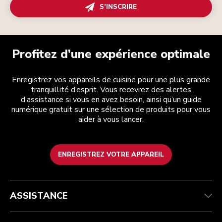
S’INSCRIRE
Profitez d’une expérience optimale
Enregistrez vos appareils de cuisine pour une plus grande
tranquillité d’esprit. Vous recevrez des alertes
d’assistance si vous en avez besoin, ainsi qu’un guide
numérique gratuit sur une sélection de produits pour vous
aider à vous lancer.
ENREGISTREZ VOTRE APPAREIL
Service après-vente
Conditions générales de vente
La marque
Trouver une boutique
Suivez votre commande
Expédition et livraison
Notre histoire
ASSISTANCE
Garantie et documents
Retours et remboursements
Contactez-nous
Imprint
FAQ
Déclaration d’accessibilité
ODR