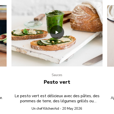
Sauces
Pesto vert
Le pesto vert est délicieux avec des pâtes, des
e.
Aj
pommes de terre, des légumes grillés ou
Ra
simplement tartiné sur du pain grillé.
Un chef KitchenAid - 20 May 2026