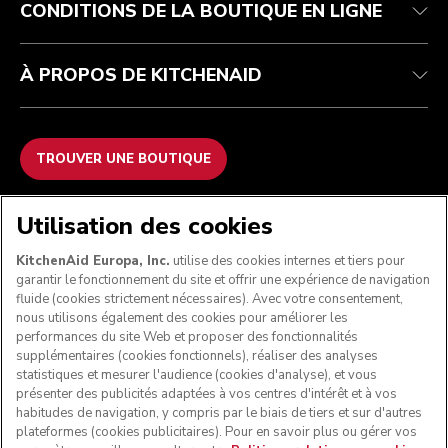
CONDITIONS DE LA BOUTIQUE EN LIGNE
À PROPOS DE KITCHENAID
TROUVER UNE BOUTIQUE
NOUS ACCEPTONS
Utilisation des cookies
KitchenAid Europa, Inc.
utilise des cookies internes et tiers pour
garantir le fonctionnement du site et offrir une expérience de navigation
fluide (cookies strictement nécessaires). Avec votre consentement,
SUIVEZ-NOUS
nous utilisons également des cookies pour améliorer les
performances du site Web et proposer des fonctionnalités
supplémentaires (cookies fonctionnels), réaliser des analyses
statistiques et mesurer l'audience (cookies d'analyse), et vous
présenter des publicités adaptées à vos centres d'intérêt et à vos
habitudes de navigation, y compris par le biais de tiers et sur d'autres
plateformes (cookies publicitaires). Pour en savoir plus ou gérer vos