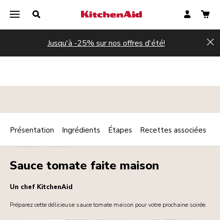
Jusqu'à -25% sur nos offres d'été!
Hi
Présentation
Ingrédients
Étapes
Recettes associées
Print
SAUCES
DIPS
Share
Sauce tomate faite maison
Un chef KitchenAid
Préparez cette délicieuse sauce tomate maison pour votre prochaine soirée.