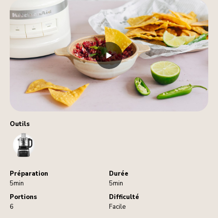
Outils
FoodProcessor
Préparation
Durée
5min
5min
Portions
Difficulté
6
Facile