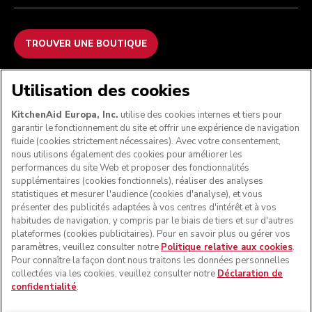
TROUVER UNE BOUTIQUE
NOUS ACCEPTONS
Utilisation des cookies
KitchenAid Europa, Inc.
utilise des cookies internes et tiers pour
garantir le fonctionnement du site et offrir une expérience de navigation
fluide (cookies strictement nécessaires). Avec votre consentement,
SUIVEZ-NOUS
nous utilisons également des cookies pour améliorer les
performances du site Web et proposer des fonctionnalités
supplémentaires (cookies fonctionnels), réaliser des analyses
statistiques et mesurer l'audience (cookies d'analyse), et vous
présenter des publicités adaptées à vos centres d'intérêt et à vos
habitudes de navigation, y compris par le biais de tiers et sur d'autres
plateformes (cookies publicitaires). Pour en savoir plus ou gérer vos
paramètres, veuillez consulter notre
Politique relative aux cookies
.
Pour connaître la façon dont nous traitons les données personnelles
collectées via les cookies, veuillez consulter notre
Déclaration de
confidentialité
.