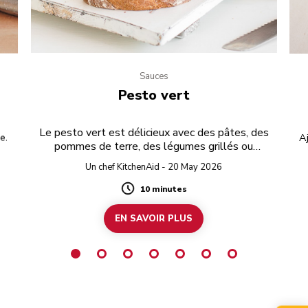
Sauces
Pesto vert
Le pesto vert est délicieux avec des pâtes, des
e.
Aj
pommes de terre, des légumes grillés ou
Ra
simplement tartiné sur du pain grillé.
Un chef KitchenAid - 20 May 2026
10 minutes
Duration
EN SAVOIR PLUS