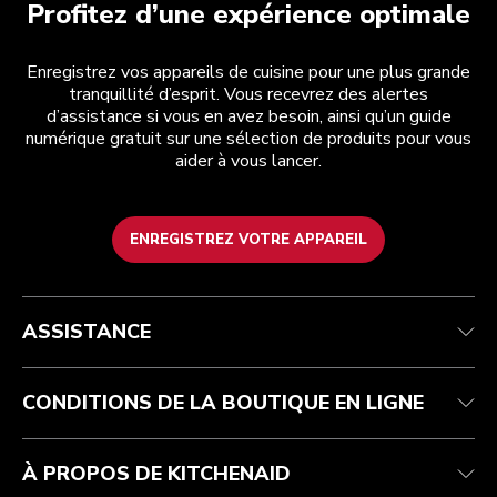
Profitez d’une expérience optimale
Enregistrez vos appareils de cuisine pour une plus grande
tranquillité d’esprit. Vous recevrez des alertes
d’assistance si vous en avez besoin, ainsi qu’un guide
numérique gratuit sur une sélection de produits pour vous
aider à vous lancer.
ENREGISTREZ VOTRE APPAREIL
Service après-vente
Conditions générales de vente
La marque
Trouver une boutique
Suivez votre commande
Expédition et livraison
Notre histoire
ASSISTANCE
Garantie et documents
Retours et remboursements
Contactez-nous
Imprint
FAQ
Déclaration d’accessibilité
ODR
CONDITIONS DE LA BOUTIQUE EN LIGNE
À PROPOS DE KITCHENAID