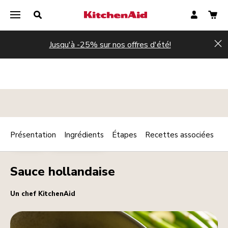
Jusqu'à -25% sur nos offres d'été!
Hi
Présentation
Ingrédients
Étapes
Recettes associées
Print
SAUCES
VINAIGRETTES
Share
Sauce hollandaise
Un chef KitchenAid