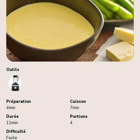
Outils
Blender
Préparation
Cuisson
4min
7min
Durée
Portions
11min
4
Difficulté
Facile