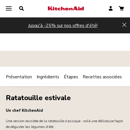
Jusqu'à -25% sur nos offres d'été!
Hi
Présentation
Ingrédients
Étapes
Recettes associées
Print
PLAT PRINCIPAL
VÉGÉTARIEN
Share
Ratatouille estivale
Un chef KitchenAid
Une version revisitée de la ratatouille classique : voilà une délicieuse façon
de déguster les légumes d’été.