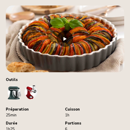
Outils
StandMixer
VegetableSlicerAndShredder
Préparation
Cuisson
25min
1h
Durée
Portions
1h25
6