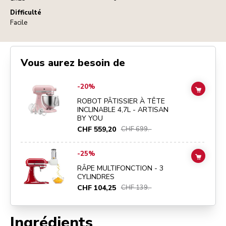
Difficulté
Facile
Vous aurez besoin de
Go to
ROBOT PÂTISSIER À TÊTE INCLINABLE 4,7L - ARTISAN BY Y
-20%
ADD TO
ROBOT PÂTISSIER À TÊTE
INCLINABLE 4,7L - ARTISAN
BY YOU
CHF 559,20
CHF 699.-
Go to
RÂPE MULTIFONCTION - 3 CYLINDRES
details page
-25%
ADD TO
RÂPE MULTIFONCTION - 3
CYLINDRES
CHF 104,25
CHF 139.-
Ingrédients