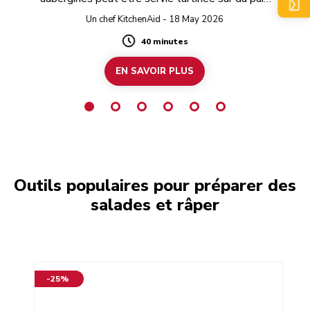
à ce
gr
grillé ou pour y tremper des biscuits lors d’une
e
Un chef KitchenAid - 18 May 2026
fête.
 le
40 minutes
Duration
EN SAVOIR PLUS
Outils populaires pour préparer des
salades et râper
-25%