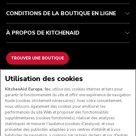
FAQ
Déclaration d’accessibilité
ODR
CONDITIONS DE LA BOUTIQUE EN LIGNE
À PROPOS DE KITCHENAID
TROUVER UNE BOUTIQUE
NOUS ACCEPTONS
Utilisation des cookies
KitchenAid Europa, Inc.
utilise des cookies internes et tiers pour
garantir le fonctionnement du site et offrir une expérience de navigation
fluide (cookies strictement nécessaires). Avec votre consentement,
SUIVEZ-NOUS
nous utilisons également des cookies pour améliorer les
performances du site Web et proposer des fonctionnalités
supplémentaires (cookies fonctionnels), réaliser des analyses
statistiques et mesurer l'audience (cookies d'analyse), et vous
présenter des publicités adaptées à vos centres d'intérêt et à vos
habitudes de navigation, y compris par le biais de tiers et sur d'autres