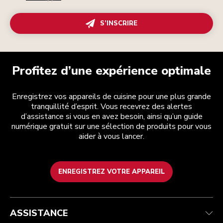
S’INSCRIRE
Profitez d’une expérience optimale
Enregistrez vos appareils de cuisine pour une plus grande
tranquillité d’esprit. Vous recevrez des alertes
d’assistance si vous en avez besoin, ainsi qu’un guide
numérique gratuit sur une sélection de produits pour vous
aider à vous lancer.
ENREGISTREZ VOTRE APPAREIL
Service après-vente
Conditions générales de vente
La marque
Trouver une boutique
Suivez votre commande
Expédition et livraison
Notre histoire
ASSISTANCE
Garantie et documents
Retours et remboursements
Contactez-nous
Imprint