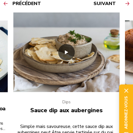
PRÉCÉDENT
SUIVANT
ABONNEZ-VOUS
Dips
noa
Sauce dip aux aubergines
ns
Dég
Simple mais savoureuse, cette sauce dip aux
s,
de
aubergines peut être servie tartinée sur du pain