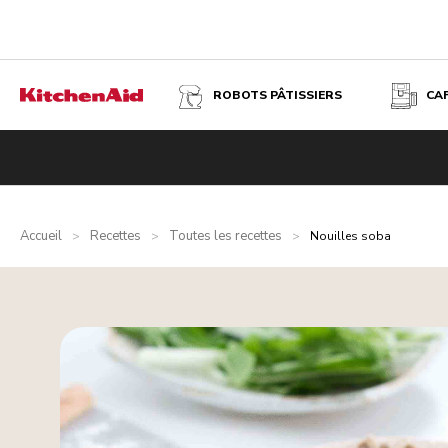
ROBOTS PÂTISSIERS
CA
Accueil
Recettes
Toutes les recettes
>
>
>
Nouilles soba