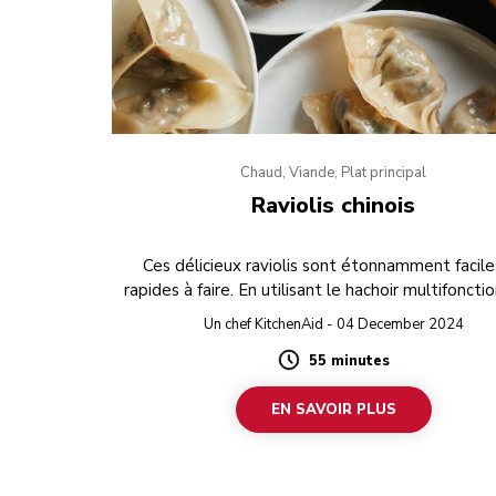
Chaud, Viande, Plat principal
Raviolis chinois
Ces délicieux raviolis sont étonnamment facile
rapides à faire. En utilisant le hachoir multifoncti
préparer la farce et des feuilles de raviolis ach
Un chef KitchenAid - 04 December 2024
dans le commerce, vous obtiendrez des raviolis 
55 minutes
maison en un rien de temps.
Duration
EN SAVOIR PLUS