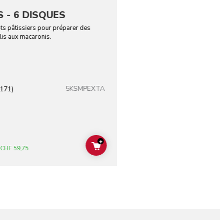
 - 6 DISQUES
ts pâtissiers pour préparer des
llis aux macaronis.
5KSMPEXTA
(171)
+
ADD TO CART
CHF 59,75