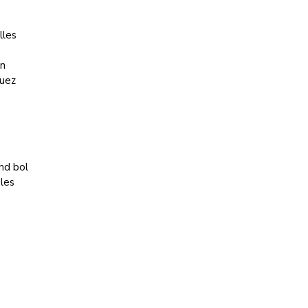
e
lles
en
nuez
nd bol
 les