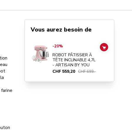
Vous aurez besoin de
Go to
ROBOT PÂTISSIER À TÊTE INCLINABLE 4,7L - ART
-20%
ADD TO CAR
ROBOT PÂTISSIER À
tion
TÊTE INCLINABLE 4,7L
’eau
- ARTISAN BY YOU
bot
CHF 559,20
CHF 699.-
la
 farine
bouton