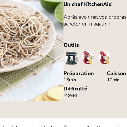
Un chef KitchenAid
Après avoir fait vos propres
acheter en magasin !
Outils
StandMixer
PastaRoller
PastaCutte
Préparation
Cuisson
15min
10min
Difficulté
Moyen