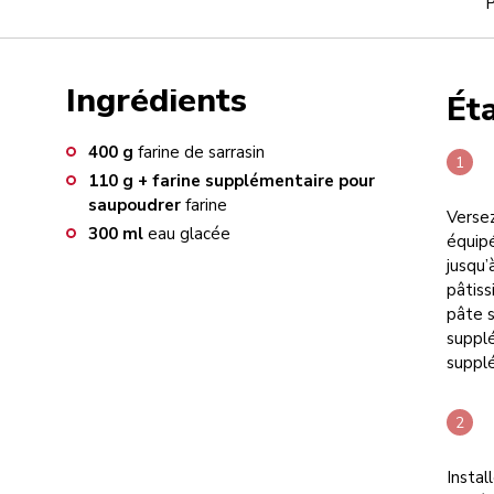
P
Ingrédients
Ét
400
g
farine de sarrasin
110
g + farine supplémentaire pour
saupoudrer
farine
Versez
300
ml
eau glacée
équipé
jusqu’
pâtiss
pâte s
supplé
supplé
Instal