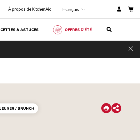
Français
À propos de KitchenAid
ECETTES & ASTUCES
OFFRES D'ÉTÉ
Hid
Print
ÉJEUNER / BRUNCH
Share
a