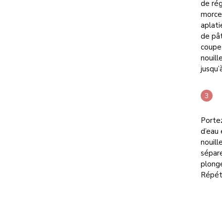
de rég
morcea
aplati
de pât
coupe-
nouill
jusqu’
Portez
d’eau 
nouill
sépare
plonge
Répéte