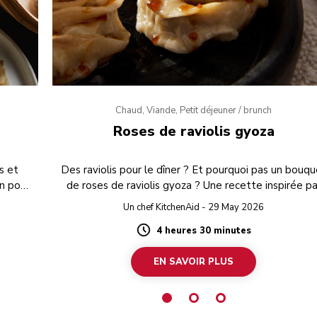
Chaud, Viande, Petit déjeuner / brunch
Roses de raviolis gyoza
s et
Des raviolis pour le dîner ? Et pourquoi pas un bouq
on pour
de roses de raviolis gyoza ? Une recette inspirée pa
etées
Blossom, notre nouveau robot pâtissier multifoncti
Un chef KitchenAid - 29 May 2026
faits
de la collection Design Series.
4 heures 30 minutes
Duration
EN SAVOIR PLUS