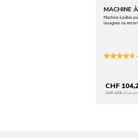
MACHINE À
Machine à pâtes po
lasagnes ou encore
CHF 104,
CHF 139.-
Économ