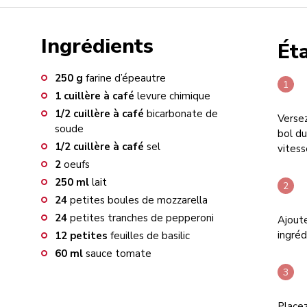
Ingrédients
Ét
250
g
farine d’épeautre
1
cuillère à café
levure chimique
1/2
cuillère à café
bicarbonate de
Versez
soude
bol du
1/2
cuillère à café
sel
vites
2
oeufs
250
ml
lait
24
petites boules de mozzarella
24
petites tranches de pepperoni
Ajoute
ingréd
12
petites
feuilles de basilic
60
ml
sauce tomate
Placez