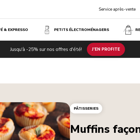
Service après-vente
FÉ & EXPRESSO
PETITS ÉLECTROMÉNAGERS
R
Jusqu'à -25% sur nos offres d'été!
J’EN PROFITE
PÂTISSERIES
Muffins façon