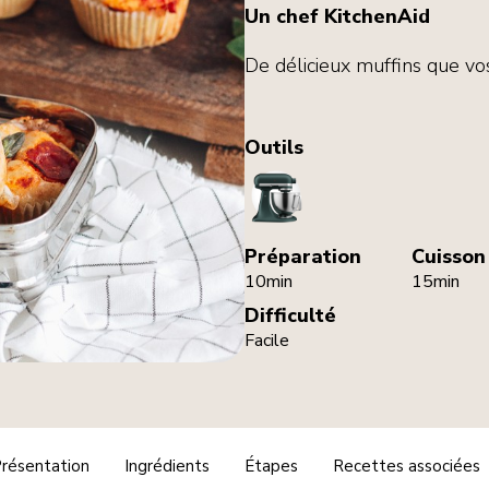
Un chef KitchenAid
De délicieux muffins que vo
Outils
StandMixer
Préparation
Cuisson
10min
15min
Difficulté
Facile
résentation
Ingrédients
Étapes
Recettes associées