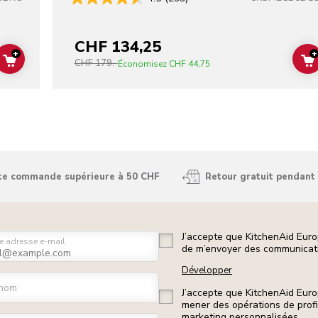
CHF 134,25
+
+
CHF 179.-
ADD TO CART
Économisez
CHF 44,75
ute commande supérieure à 50 CHF
Retour gratuit pendant 
J’accepte que KitchenAid Euro
e adresse e-mail
de m’envoyer des communicati
Développer
nom
J’accepte que KitchenAid Euro
mener des opérations de prof
marketing personnalisées.