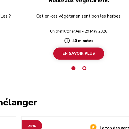
Rouleaux végétariens
lles ?
Cet en-cas végétarien sent bon les herbes.
Un chef KitchenAid - 29 May 2026
40 minutes
Duration
EN SAVOIR PLUS
 mélanger
-25%
Le top des ven