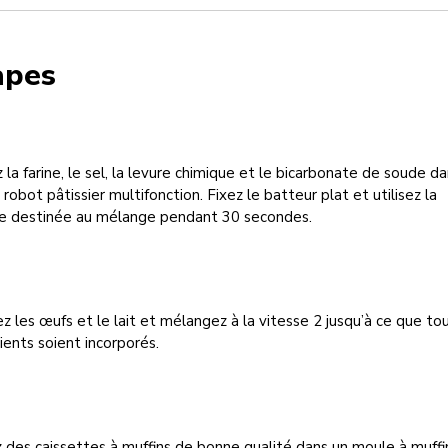
apes
 la farine, le sel, la levure chimique et le bicarbonate de soude da
 robot pâtissier multifonction. Fixez le batteur plat et utilisez la
se destinée au mélange pendant 30 secondes.
z les œufs et le lait et mélangez à la vitesse 2 jusqu’à ce que tou
ients soient incorporés.
 des caissettes à muffins de bonne qualité dans un moule à muffi