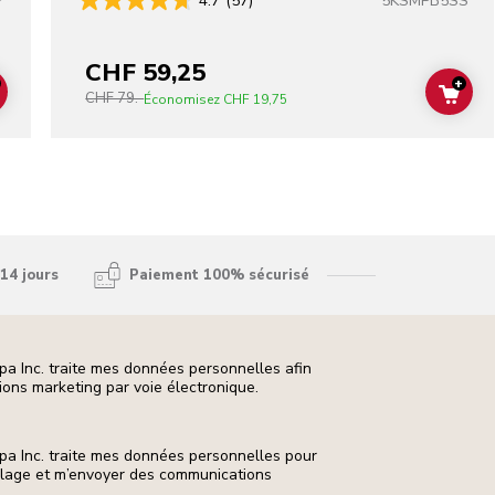
5KSMPB5SS
4.7
(57)
CHF 59,25
+
CHF 79.-
ADD TO CART
ADD
Économisez
CHF 19,75
14 jours
Paiement 100% sécurisé
pa Inc. traite mes données personnelles afin
ons marketing par voie électronique.
pa Inc. traite mes données personnelles pour
ilage et m’envoyer des communications