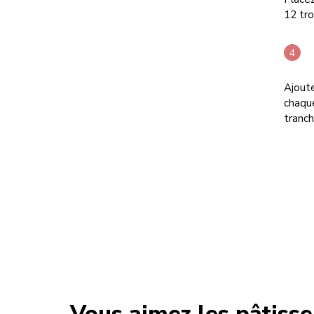
12 tro
Ajoute
chaqu
tranc
Vous aimez les pâtisse