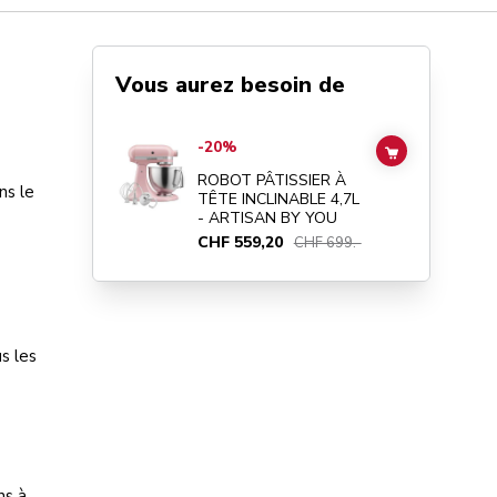
Vous aurez besoin de
Go to
ROBOT PÂTISSIER À TÊTE INCLINABLE 4,7L - ART
-20%
ADD TO CAR
ROBOT PÂTISSIER À
ns le
TÊTE INCLINABLE 4,7L
- ARTISAN BY YOU
CHF 559,20
CHF 699.-
s les
ns à