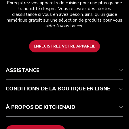
Enregistrez vos appareils de cuisine pour une plus grande
tranquillité d’esprit. Vous recevrez des alertes
d’assistance si vous en avez besoin, ainsi qu’un guide
numérique gratuit sur une sélection de produits pour vous
aider à vous lancer.
ENREGISTREZ VOTRE APPAREIL
Service après-vente
Conditions générales de vente
La marque
Trouver une boutique
Suivez votre commande
Expédition et livraison
Notre histoire
ASSISTANCE
Garantie et documents
Retours et remboursements
Contactez-nous
Imprint
FAQ
Déclaration d’accessibilité
ODR
CONDITIONS DE LA BOUTIQUE EN LIGNE
À PROPOS DE KITCHENAID