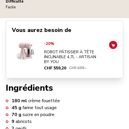
Difficulté
Facile
Vous aurez besoin de
Go to
ROBOT PÂTISSIER À TÊTE INCLINABLE 4,7L - ARTISAN BY Y
-20%
ADD TO
ROBOT PÂTISSIER À TÊTE
INCLINABLE 4,7L - ARTISAN
BY YOU
CHF 559,20
CHF 699.-
Ingrédients
180
ml
crème fouettée
45
g
farine tout usage
70
g
sucre en poudre
9
abricots
2
oeufs