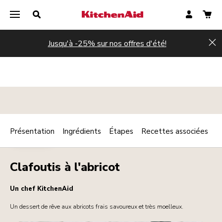
Jusqu'à -25% sur nos offres d'été!
Hi
Présentation
Ingrédients
Étapes
Recettes associées
Print
DESSERTS
Share
Clafoutis à l'abricot
Un chef KitchenAid
Un dessert de rêve aux abricots frais savoureux et très moelleux.