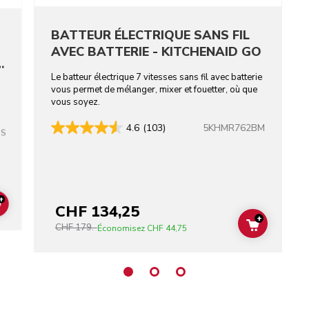
BATTEUR ÉLECTRIQUE SANS FIL
AVEC BATTERIE - KITCHENAID GO
-
Le batteur électrique 7 vitesses sans fil avec batterie
vous permet de mélanger, mixer et fouetter, où que
vous soyez.
5KHMR762BM
4.6
(103)
SS
+
CHF 134,25
ADD TO CART
+
CHF 179.-
ADD TO C
Économisez
CHF 44,75