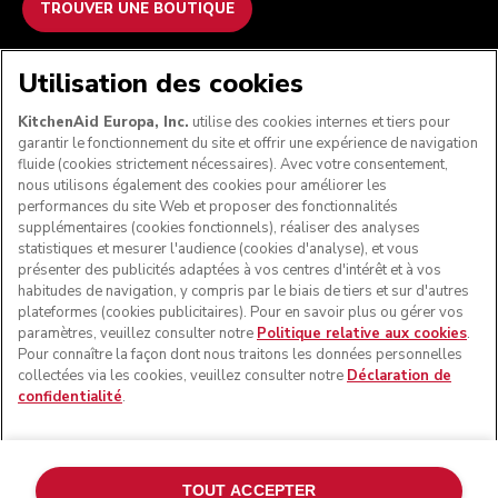
TROUVER UNE BOUTIQUE
NOUS ACCEPTONS
Utilisation des cookies
KitchenAid Europa, Inc.
utilise des cookies internes et tiers pour
garantir le fonctionnement du site et offrir une expérience de navigation
fluide (cookies strictement nécessaires). Avec votre consentement,
SUIVEZ-NOUS
nous utilisons également des cookies pour améliorer les
performances du site Web et proposer des fonctionnalités
supplémentaires (cookies fonctionnels), réaliser des analyses
statistiques et mesurer l'audience (cookies d'analyse), et vous
présenter des publicités adaptées à vos centres d'intérêt et à vos
habitudes de navigation, y compris par le biais de tiers et sur d'autres
plateformes (cookies publicitaires). Pour en savoir plus ou gérer vos
paramètres, veuillez consulter notre
Politique relative aux cookies
.
Pour connaître la façon dont nous traitons les données personnelles
collectées via les cookies, veuillez consulter notre
Déclaration de
confidentialité
.
© KitchenAid 2026 - Tous droits réservés. KitchenAid et la
forme du robot pâtissier multifonction sont des marques
commerciales aux États-Unis et ailleurs.
TOUT ACCEPTER