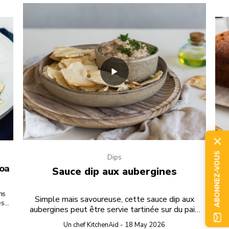
ABONNEZ-VOUS
Dips
noa
Sauce dip aux aubergines
ns
Dég
Simple mais savoureuse, cette sauce dip aux
s,
de
aubergines peut être servie tartinée sur du pain
à ce
gr
grillé ou pour y tremper des biscuits lors d’une
e
Un chef KitchenAid - 18 May 2026