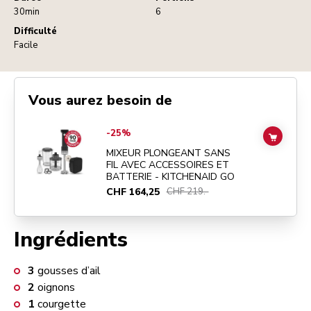
30min
6
Difficulté
Facile
Vous aurez besoin de
Go to
MIXEUR PLONGEANT SANS FIL AVEC ACCESSOIRES ET BATTE
-25%
ADD TO
MIXEUR PLONGEANT SANS
FIL AVEC ACCESSOIRES ET
BATTERIE - KITCHENAID GO
CHF 164,25
CHF 219.-
Ingrédients
3
gousses d’ail
2
oignons
1
courgette