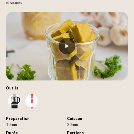
et soupes.
Outils
FoodProcessor
HandBlender
Préparation
Cuisson
10min
20min
Durée
Portions