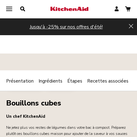
Jusqu'à -25% sur nos offres d'été!
Hi
Présentation
Ingrédients
Étapes
Recettes associées
Print
PLAT PRINCIPAL
VÉGÉTARIEN
Share
Bouillons cubes
Un chef KitchenAid
Ne jetez plus vos restes de légumes dans votre bac à compost. Préparez
plutôt ces bouillons cubes maison pour ajouter de la saveur à vos sauces