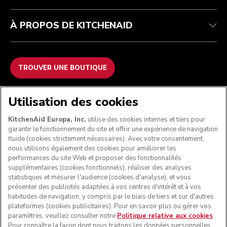
À PROPOS DE KITCHENAID
TROUVER UNE BOUTIQUE
NOUS ACCEPTONS
Utilisation des cookies
KitchenAid Europa, Inc.
utilise des cookies internes et tiers pour
garantir le fonctionnement du site et offrir une expérience de navigation
fluide (cookies strictement nécessaires). Avec votre consentement,
SUIVEZ-NOUS
nous utilisons également des cookies pour améliorer les
performances du site Web et proposer des fonctionnalités
supplémentaires (cookies fonctionnels), réaliser des analyses
statistiques et mesurer l'audience (cookies d'analyse), et vous
présenter des publicités adaptées à vos centres d'intérêt et à vos
habitudes de navigation, y compris par le biais de tiers et sur d'autres
plateformes (cookies publicitaires). Pour en savoir plus ou gérer vos
paramètres, veuillez consulter notre
Politique relative aux cookies
.
Pour connaître la façon dont nous traitons les données personnelles