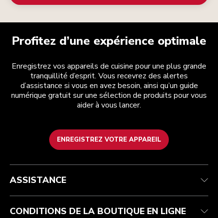
Profitez d’une expérience optimale
Enregistrez vos appareils de cuisine pour une plus grande
tranquillité d’esprit. Vous recevrez des alertes
d’assistance si vous en avez besoin, ainsi qu’un guide
numérique gratuit sur une sélection de produits pour vous
aider à vous lancer.
ENREGISTREZ VOTRE APPAREIL
Service après-vente
Conditions générales de vente
La marque
Trouver une boutique
Suivez votre commande
Expédition et livraison
Notre histoire
ASSISTANCE
Garantie et documents
Retours et remboursements
Contactez-nous
Imprint
FAQ
Déclaration d’accessibilité
ODR
CONDITIONS DE LA BOUTIQUE EN LIGNE