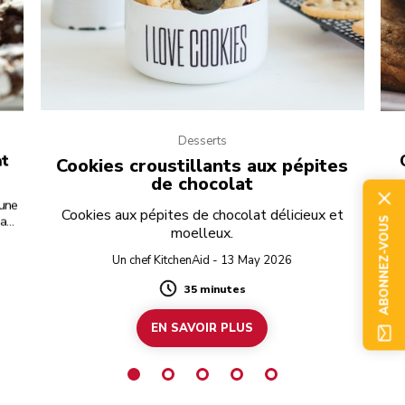
Desserts
at
Cookies croustillants aux pépites
de chocolat
’une
Ave
Cookies aux pépites de chocolat délicieux et
la
ABONNEZ-VOUS
moelleux.
la
vo
Un chef KitchenAid - 13 May 2026
en
35 minutes
Duration
EN SAVOIR PLUS