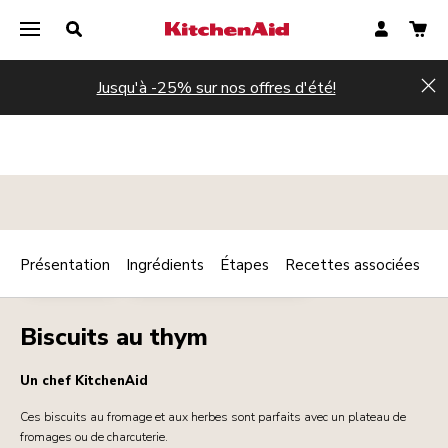
Jusqu'à -25% sur nos offres d'été!
Hi
Présentation
Ingrédients
Étapes
Recettes associées
Print
PÂTISSERIES
PETIT DÉJEUNER / BRUNCH
Share
Biscuits au thym
Un chef KitchenAid
Ces biscuits au fromage et aux herbes sont parfaits avec un plateau de
fromages ou de charcuterie.