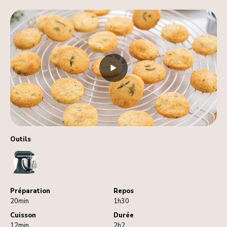
Outils
StandMixer
Préparation
Repos
20min
1h30
Cuisson
Durée
12min
2h2