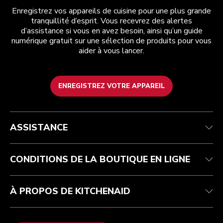
Enregistrez vos appareils de cuisine pour une plus grande
tranquillité d’esprit. Vous recevrez des alertes
d’assistance si vous en avez besoin, ainsi qu’un guide
numérique gratuit sur une sélection de produits pour vous
aider à vous lancer.
ENREGISTREZ VOTRE APPAREIL
Service après-vente
Conditions générales de vente
La marque
Trouver une boutique
Suivez votre commande
Expédition et livraison
Notre histoire
ASSISTANCE
Garantie et documents
Retours et remboursements
Contactez-nous
Imprint
FAQ
Déclaration d’accessibilité
ODR
CONDITIONS DE LA BOUTIQUE EN LIGNE
À PROPOS DE KITCHENAID