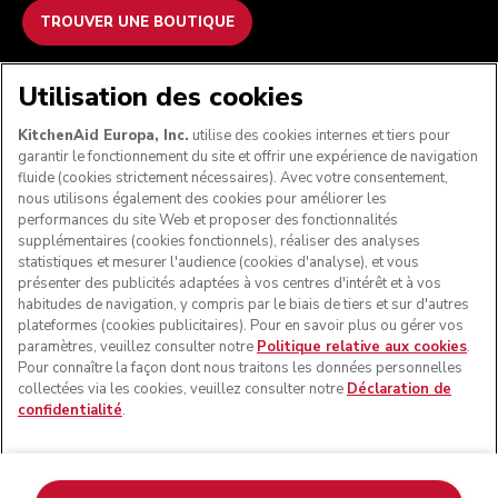
TROUVER UNE BOUTIQUE
NOUS ACCEPTONS
Utilisation des cookies
KitchenAid Europa, Inc.
utilise des cookies internes et tiers pour
garantir le fonctionnement du site et offrir une expérience de navigation
fluide (cookies strictement nécessaires). Avec votre consentement,
SUIVEZ-NOUS
nous utilisons également des cookies pour améliorer les
performances du site Web et proposer des fonctionnalités
supplémentaires (cookies fonctionnels), réaliser des analyses
statistiques et mesurer l'audience (cookies d'analyse), et vous
présenter des publicités adaptées à vos centres d'intérêt et à vos
habitudes de navigation, y compris par le biais de tiers et sur d'autres
plateformes (cookies publicitaires). Pour en savoir plus ou gérer vos
paramètres, veuillez consulter notre
Politique relative aux cookies
.
Pour connaître la façon dont nous traitons les données personnelles
collectées via les cookies, veuillez consulter notre
Déclaration de
confidentialité
.
© KitchenAid 2026 - Tous droits réservés. KitchenAid et la
forme du robot pâtissier multifonction sont des marques