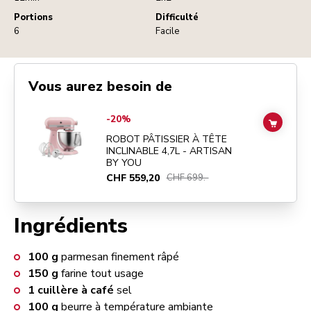
Portions
Difficulté
6
Facile
Vous aurez besoin de
Go to
ROBOT PÂTISSIER À TÊTE INCLINABLE 4,7L - ARTISAN BY Y
-20%
ADD TO
ROBOT PÂTISSIER À TÊTE
INCLINABLE 4,7L - ARTISAN
BY YOU
CHF 559,20
CHF 699.-
Ingrédients
100
g
parmesan finement râpé
150
g
farine tout usage
1
cuillère à café
sel
100
g
beurre à température ambiante