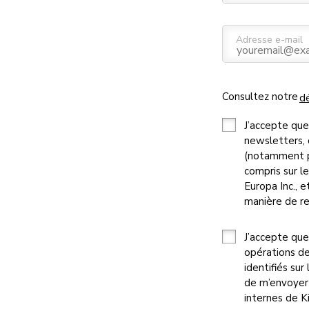
Adresse e-mail
Consultez notre
dé
J’accepte que
newsletters,
(notamment pa
compris sur l
Europa Inc., e
manière de re
J’accepte que
opérations de
identifiés su
de m’envoyer
internes de K