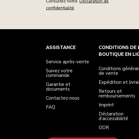
Consultez notre
Déclaration de
confidentialité
Service après-vente
Conditions générales de vente
La marque
Trouver une boutique
ASSISTANCE
CONDITIONS DE 
Suivez votre commande
Expédition et livraison
Notre histoire
Garantie et documents
Retours et remboursements
BOUTIQUE EN LI
Contactez-nous
Imprint
Service après-vente
FAQ
Déclaration d’accessibilité
ODR
Conditions général
Suivez votre
de vente
commande
Expédition et livra
Garantie et
documents
Retours et
remboursements
Contactez-nous
Imprint
FAQ
Déclaration
d’accessibilité
ODR