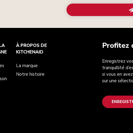
Profitez
LA
À PROPOS DE
GNE
KITCHENAID
Enregistrez vos
es
La marque
tranquillité d’
Notre histoire
si vous en avez
ison
sur une sélecti
ENREGIST