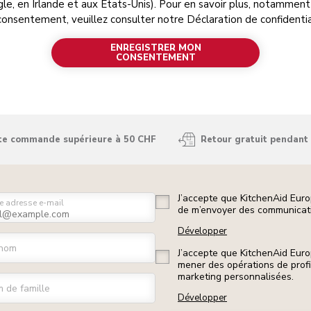
e, en Irlande et aux États-Unis). Pour en savoir plus, notamment
 consentement, veuillez consulter notre Déclaration de confidentia
ENREGISTRER MON
CONSENTEMENT
ute commande supérieure à 50 CHF
Retour gratuit pendant 
J’accepte que KitchenAid Euro
e adresse e-mail
de m’envoyer des communicati
Développer
nom
J’accepte que KitchenAid Euro
mener des opérations de prof
marketing personnalisées.
 de famille
Développer