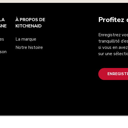
Profitez
LA
À PROPOS DE
GNE
KITCHENAID
Enregistrez vos
es
La marque
tranquillité d’
Notre histoire
si vous en avez
ison
sur une sélecti
ENREGIST