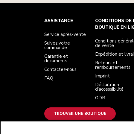
Service après-vente
Conditions générales de vente
La marque
Trouver une boutique
ASSISTANCE
CONDITIONS DE 
Suivez votre commande
Expédition et livraison
Notre histoire
Garantie et documents
Retours et remboursements
BOUTIQUE EN LI
Contactez-nous
Imprint
Service après-vente
FAQ
Déclaration d’accessibilité
ODR
Conditions général
Suivez votre
de vente
commande
Expédition et livra
Garantie et
documents
Retours et
remboursements
Contactez-nous
Imprint
FAQ
Déclaration
d’accessibilité
ODR
TROUVER UNE BOUTIQUE