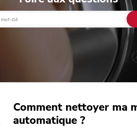
Comment nettoyer ma m
café
automatique ?