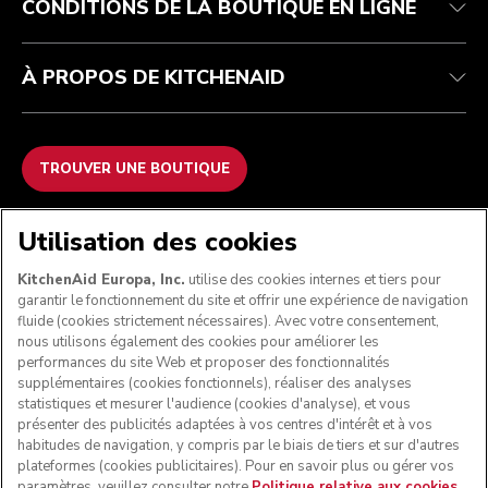
CONDITIONS DE LA BOUTIQUE EN LIGNE
À PROPOS DE KITCHENAID
TROUVER UNE BOUTIQUE
NOUS ACCEPTONS
Utilisation des cookies
KitchenAid Europa, Inc.
utilise des cookies internes et tiers pour
garantir le fonctionnement du site et offrir une expérience de navigation
fluide (cookies strictement nécessaires). Avec votre consentement,
SUIVEZ-NOUS
nous utilisons également des cookies pour améliorer les
performances du site Web et proposer des fonctionnalités
supplémentaires (cookies fonctionnels), réaliser des analyses
statistiques et mesurer l'audience (cookies d'analyse), et vous
présenter des publicités adaptées à vos centres d'intérêt et à vos
habitudes de navigation, y compris par le biais de tiers et sur d'autres
plateformes (cookies publicitaires). Pour en savoir plus ou gérer vos
paramètres, veuillez consulter notre
Politique relative aux cookies
.