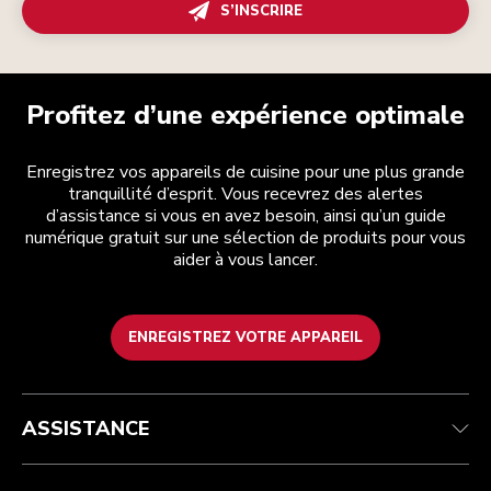
S’INSCRIRE
Profitez d’une expérience optimale
Enregistrez vos appareils de cuisine pour une plus grande
tranquillité d’esprit. Vous recevrez des alertes
d’assistance si vous en avez besoin, ainsi qu’un guide
numérique gratuit sur une sélection de produits pour vous
aider à vous lancer.
ENREGISTREZ VOTRE APPAREIL
Service après-vente
Conditions générales de vente
La marque
Trouver une boutique
Suivez votre commande
Expédition et livraison
Notre histoire
ASSISTANCE
Garantie et documents
Retours et remboursements
Contactez-nous
Imprint
FAQ
Déclaration d’accessibilité
ODR