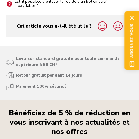
Est-il possible d'enlever la rouille d'un bol en acier
inoxydable ?
Cet article vous a-t-il été utile ?
ABONNEZ-VOUS
yes
no
Livraison standard gratuite pour toute commande
supérieure à 50 CHF
Retour gratuit pendant 14 jours
Paiement 100% sécurisé
Bénéficiez de 5 % de réduction en
vous inscrivant à nos actualités et
nos offres