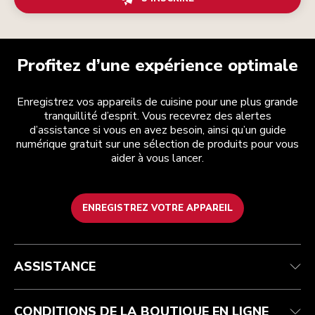
Profitez d’une expérience optimale
Enregistrez vos appareils de cuisine pour une plus grande
tranquillité d’esprit. Vous recevrez des alertes
d’assistance si vous en avez besoin, ainsi qu’un guide
numérique gratuit sur une sélection de produits pour vous
aider à vous lancer.
ENREGISTREZ VOTRE APPAREIL
Service après-vente
Conditions générales de vente
La marque
Trouver une boutique
Suivez votre commande
Expédition et livraison
Notre histoire
ASSISTANCE
Garantie et documents
Retours et remboursements
Contactez-nous
Imprint
FAQ
Déclaration d’accessibilité
ODR
CONDITIONS DE LA BOUTIQUE EN LIGNE