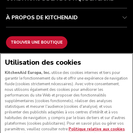
À PROPOS DE KITCHENAID
TROUVER UNE BOUTIQUE
NOUS ACCEPTONS
Utilisation des cookies
KitchenAid Europa, Inc.
utilise des cookies internes et tiers pour
garantir le fonctionnement du site et offrir une expérience de navigation
fluide (cookies strictement nécessaires). Avec votre consentement,
SUIVEZ-NOUS
nous utilisons également des cookies pour améliorer les
performances du site Web et proposer des fonctionnalités
supplémentaires (cookies fonctionnels), réaliser des analyses
statistiques et mesurer l'audience (cookies d'analyse), et vous
présenter des publicités adaptées à vos centres d'intérêt et à vos
habitudes de navigation, y compris par le biais de tiers et sur d'autres
plateformes (cookies publicitaires). Pour en savoir plus ou gérer vos
paramètres, veuillez consulter notre
Politique relative aux cookies
.