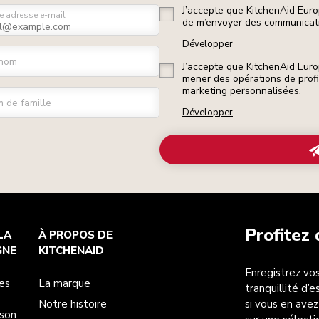
J’accepte que KitchenAid Euro
e adresse e-mail
de m’envoyer des communicati
Développer
nom
J’accepte que KitchenAid Euro
mener des opérations de prof
marketing personnalisées.
 de famille
Développer
Profitez
LA
À PROPOS DE
GNE
KITCHENAID
Enregistrez vos
es
La marque
tranquillité d’
Notre histoire
si vous en avez
ison