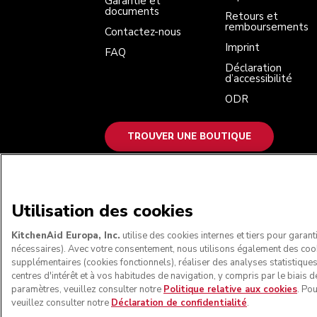
Garantie et
documents
Retours et
remboursements
Contactez-nous
Imprint
FAQ
Déclaration
d’accessibilité
ODR
TROUVER UNE BOUTIQUE
NOUS ACCEPTONS
Utilisation des cookies
KitchenAid Europa, Inc.
utilise des cookies internes et tiers pour garant
nécessaires). Avec votre consentement, nous utilisons également des coo
supplémentaires (cookies fonctionnels), réaliser des analyses statistique
centres d'intérêt et à vos habitudes de navigation, y compris par le biais d
paramètres, veuillez consulter notre
Politique relative aux cookies
. Po
veuillez consulter notre
Déclaration de confidentialité
.
© KitchenAid 2026 - Tous droits réservés. Kit