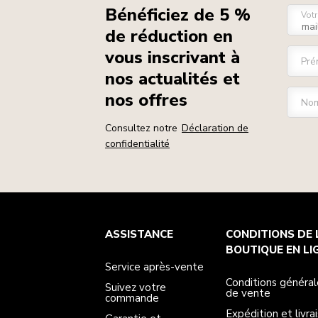
Bénéficiez de 5 %
Votr
de réduction en
vous inscrivant à
Pré
nos actualités et
nos offres
Nom
Consultez notre
Déclaration de
confidentialité
Service après-vente
Conditions générales de vente
La marque
Trouver une boutique
ASSISTANCE
CONDITIONS DE 
Suivez votre commande
Expédition et livraison
Notre histoire
Garantie et documents
Retours et remboursements
BOUTIQUE EN LI
Contactez-nous
Imprint
Service après-vente
FAQ
Déclaration d’accessibilité
ODR
Conditions général
Suivez votre
de vente
commande
Expédition et livra