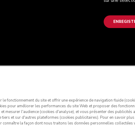
sur une sélecti
ENREGIST
ir le fonctionnement du site et offrir une expérience de navigation fluide (cook
kies pour améliorer les performances du site Web et proposer des fonctionn
s et mesurer l'audience (cookies d'analyse), et vous présenter des publicités
e tiers et sur d'autres plateformes (cookies publicitaires). Pour en savoir plu
ur connaître la façon dont nous traitons les données personnelles collectées v
chenAid et la forme du robot pâtissier multifonction sont des ma