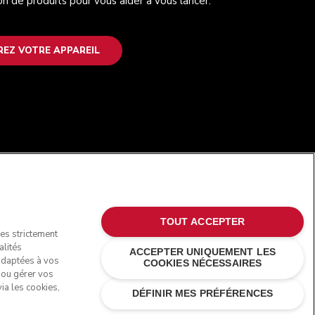
on de produits pour vous aider à vous lancer.
REZ VOTRE APPAREIL
SUIVEZ-NOUS
TOUT ACCEPTER
ies strictement
alités
ACCEPTER UNIQUEMENT LES
 adaptées à vos
COOKIES NÉCESSAIRES
s ou gérer vos
ia les cookies,
DÉFINIR MES PRÉFÉRENCES
rques commerciales aux États-Unis et ailleurs.