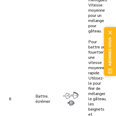
meringues.
Vitesse
moyenne
pour un
mélange
pour
gâteau.
ABONNEZ-VOUS
Pour
battre ou
fouetter à
une
vitesse
moyennement
rapide.
Utilisez-
le pour
finir de
mélanger
Battre,
6
le gâteau,
écrémer
les
beignets
et