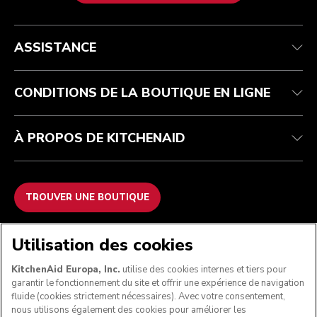
Service après-vente
Conditions générales de vente
La marque
Trouver une boutique
Suivez votre commande
Expédition et livraison
Notre histoire
ASSISTANCE
Garantie et documents
Retours et remboursements
Contactez-nous
Imprint
FAQ
Déclaration d’accessibilité
ODR
CONDITIONS DE LA BOUTIQUE EN LIGNE
À PROPOS DE KITCHENAID
TROUVER UNE BOUTIQUE
NOUS ACCEPTONS
Utilisation des cookies
KitchenAid Europa, Inc.
utilise des cookies internes et tiers pour
garantir le fonctionnement du site et offrir une expérience de navigation
fluide (cookies strictement nécessaires). Avec votre consentement,
SUIVEZ-NOUS
nous utilisons également des cookies pour améliorer les