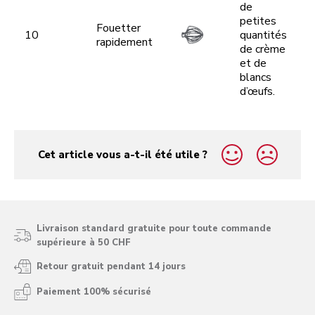
de
petites
Fouetter
10
quantités
rapidement
de crème
et de
blancs
d’œufs.
Cet article vous a-t-il été utile ?
yes
no
Livraison standard gratuite pour toute commande
supérieure à 50 CHF
Retour gratuit pendant 14 jours
Paiement 100% sécurisé