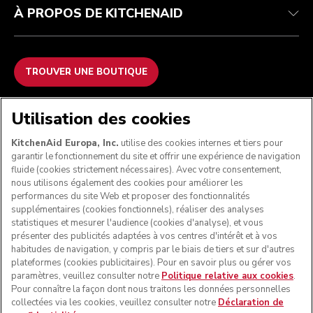
À PROPOS DE KITCHENAID
TROUVER UNE BOUTIQUE
NOUS ACCEPTONS
Utilisation des cookies
KitchenAid Europa, Inc.
utilise des cookies internes et tiers pour
garantir le fonctionnement du site et offrir une expérience de navigation
fluide (cookies strictement nécessaires). Avec votre consentement,
SUIVEZ-NOUS
nous utilisons également des cookies pour améliorer les
performances du site Web et proposer des fonctionnalités
supplémentaires (cookies fonctionnels), réaliser des analyses
statistiques et mesurer l'audience (cookies d'analyse), et vous
présenter des publicités adaptées à vos centres d'intérêt et à vos
habitudes de navigation, y compris par le biais de tiers et sur d'autres
plateformes (cookies publicitaires). Pour en savoir plus ou gérer vos
paramètres, veuillez consulter notre
Politique relative aux cookies
.
Pour connaître la façon dont nous traitons les données personnelles
collectées via les cookies, veuillez consulter notre
Déclaration de