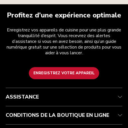
Profitez d’une expérience optimale
Enregistrez vos appareils de cuisine pour une plus grande
tranquillité d’esprit. Vous recevrez des alertes
d’assistance si vous en avez besoin, ainsi qu’un guide
numérique gratuit sur une sélection de produits pour vous
aider à vous lancer.
ENREGISTREZ VOTRE APPAREIL
Service après-vente
Conditions générales de vente
La marque
Trouver une boutique
Suivez votre commande
Expédition et livraison
Notre histoire
ASSISTANCE
Garantie et documents
Retours et remboursements
Contactez-nous
Imprint
FAQ
Déclaration d’accessibilité
ODR
CONDITIONS DE LA BOUTIQUE EN LIGNE