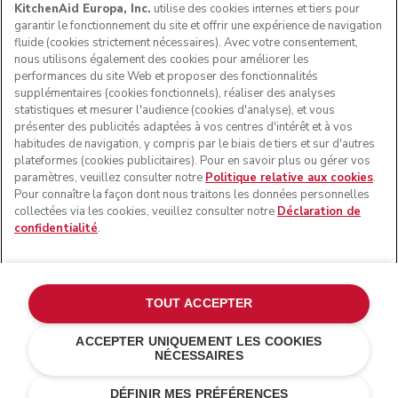
KitchenAid Europa, Inc.
utilise des cookies internes et tiers pour
garantir le fonctionnement du site et offrir une expérience de navigation
fluide (cookies strictement nécessaires). Avec votre consentement,
SUIVEZ-NOUS
nous utilisons également des cookies pour améliorer les
performances du site Web et proposer des fonctionnalités
supplémentaires (cookies fonctionnels), réaliser des analyses
statistiques et mesurer l'audience (cookies d'analyse), et vous
présenter des publicités adaptées à vos centres d'intérêt et à vos
habitudes de navigation, y compris par le biais de tiers et sur d'autres
plateformes (cookies publicitaires). Pour en savoir plus ou gérer vos
paramètres, veuillez consulter notre
Politique relative aux cookies
.
Pour connaître la façon dont nous traitons les données personnelles
collectées via les cookies, veuillez consulter notre
Déclaration de
confidentialité
.
© KitchenAid 2026 - Tous droits réservés. KitchenAid et la
forme du robot pâtissier multifonction sont des marques
commerciales aux États-Unis et ailleurs.
TOUT ACCEPTER
Gérer mes cookies
Politique de confidentialité
ACCEPTER UNIQUEMENT LES COOKIES
NÉCESSAIRES
Politique en matière de cookies
Autres pays
Résolution des litiges en ligne
DÉFINIR MES PRÉFÉRENCES