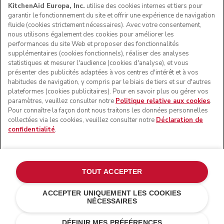
KitchenAid Europa, Inc.
utilise des cookies internes et tiers pour
garantir le fonctionnement du site et offrir une expérience de navigation
fluide (cookies strictement nécessaires). Avec votre consentement,
SUIVEZ-NOUS
nous utilisons également des cookies pour améliorer les
performances du site Web et proposer des fonctionnalités
supplémentaires (cookies fonctionnels), réaliser des analyses
statistiques et mesurer l'audience (cookies d'analyse), et vous
présenter des publicités adaptées à vos centres d'intérêt et à vos
habitudes de navigation, y compris par le biais de tiers et sur d'autres
plateformes (cookies publicitaires). Pour en savoir plus ou gérer vos
paramètres, veuillez consulter notre
Politique relative aux cookies
.
Pour connaître la façon dont nous traitons les données personnelles
collectées via les cookies, veuillez consulter notre
Déclaration de
confidentialité
.
© KitchenAid 2026 - Tous droits réservés. KitchenAid et la
forme du robot pâtissier multifonction sont des marques
commerciales aux États-Unis et ailleurs.
TOUT ACCEPTER
Gérer mes cookies
Politique de confidentialité
ACCEPTER UNIQUEMENT LES COOKIES
NÉCESSAIRES
Politique en matière de cookies
Autres pays
Résolution des litiges en ligne
DÉFINIR MES PRÉFÉRENCES