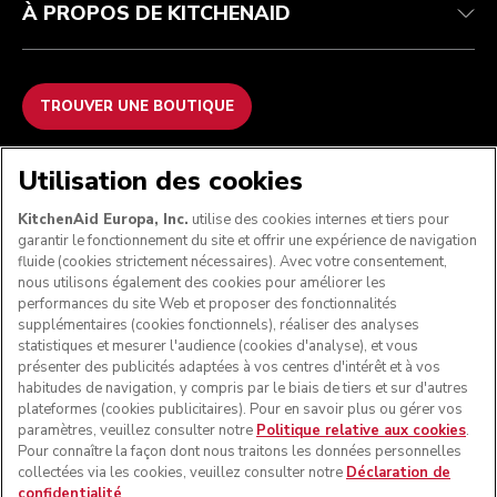
À PROPOS DE KITCHENAID
TROUVER UNE BOUTIQUE
NOUS ACCEPTONS
Utilisation des cookies
KitchenAid Europa, Inc.
utilise des cookies internes et tiers pour
garantir le fonctionnement du site et offrir une expérience de navigation
fluide (cookies strictement nécessaires). Avec votre consentement,
SUIVEZ-NOUS
nous utilisons également des cookies pour améliorer les
performances du site Web et proposer des fonctionnalités
supplémentaires (cookies fonctionnels), réaliser des analyses
statistiques et mesurer l'audience (cookies d'analyse), et vous
présenter des publicités adaptées à vos centres d'intérêt et à vos
habitudes de navigation, y compris par le biais de tiers et sur d'autres
plateformes (cookies publicitaires). Pour en savoir plus ou gérer vos
paramètres, veuillez consulter notre
Politique relative aux cookies
.
Pour connaître la façon dont nous traitons les données personnelles
collectées via les cookies, veuillez consulter notre
Déclaration de
confidentialité
.