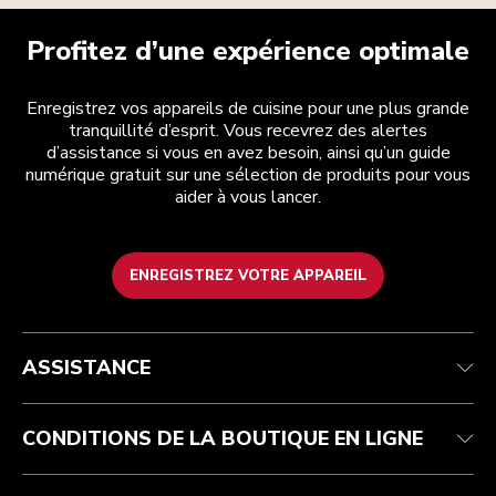
Profitez d’une expérience optimale
Enregistrez vos appareils de cuisine pour une plus grande
tranquillité d’esprit. Vous recevrez des alertes
d’assistance si vous en avez besoin, ainsi qu’un guide
numérique gratuit sur une sélection de produits pour vous
aider à vous lancer.
ENREGISTREZ VOTRE APPAREIL
Service après-vente
Conditions générales de vente
La marque
Trouver une boutique
Suivez votre commande
Expédition et livraison
Notre histoire
ASSISTANCE
Garantie et documents
Retours et remboursements
Contactez-nous
Imprint
FAQ
Déclaration d’accessibilité
ODR
CONDITIONS DE LA BOUTIQUE EN LIGNE