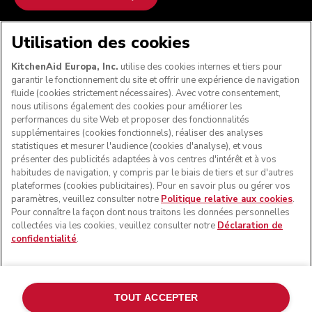
NOUS ACCEPTONS
Utilisation des cookies
KitchenAid Europa, Inc.
utilise des cookies internes et tiers pour
garantir le fonctionnement du site et offrir une expérience de navigation
fluide (cookies strictement nécessaires). Avec votre consentement,
SUIVEZ-NOUS
nous utilisons également des cookies pour améliorer les
performances du site Web et proposer des fonctionnalités
supplémentaires (cookies fonctionnels), réaliser des analyses
statistiques et mesurer l'audience (cookies d'analyse), et vous
présenter des publicités adaptées à vos centres d'intérêt et à vos
habitudes de navigation, y compris par le biais de tiers et sur d'autres
plateformes (cookies publicitaires). Pour en savoir plus ou gérer vos
paramètres, veuillez consulter notre
Politique relative aux cookies
.
Pour connaître la façon dont nous traitons les données personnelles
collectées via les cookies, veuillez consulter notre
Déclaration de
confidentialité
.
© KitchenAid 2026 - Tous droits réservés. KitchenAid et la
forme du robot pâtissier multifonction sont des marques
commerciales aux États-Unis et ailleurs.
TOUT ACCEPTER