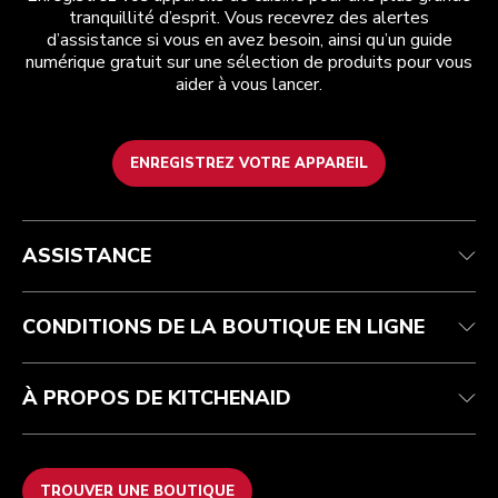
tranquillité d’esprit. Vous recevrez des alertes
d’assistance si vous en avez besoin, ainsi qu’un guide
numérique gratuit sur une sélection de produits pour vous
aider à vous lancer.
ENREGISTREZ VOTRE APPAREIL
Service après-vente
Conditions générales de vente
La marque
Trouver une boutique
Suivez votre commande
Expédition et livraison
Notre histoire
ASSISTANCE
Garantie et documents
Retours et remboursements
Contactez-nous
Imprint
FAQ
Déclaration d’accessibilité
ODR
CONDITIONS DE LA BOUTIQUE EN LIGNE
À PROPOS DE KITCHENAID
TROUVER UNE BOUTIQUE