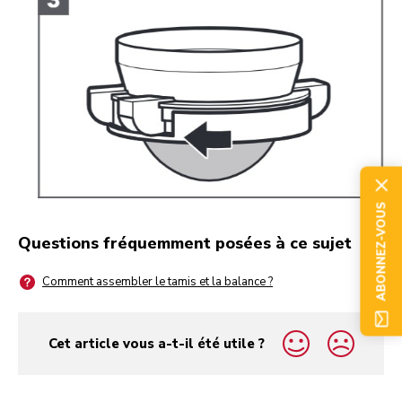
ABONNEZ-VOUS
Questions fréquemment posées à ce sujet
Comment assembler le tamis et la balance ?
Cet article vous a-t-il été utile ?
yes
no