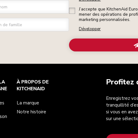
nom
J’accepte que KitchenAid Euro
mener des opérations de prof
marketing personnalisées.
 de famille
Développer
Profitez
LA
À PROPOS DE
GNE
KITCHENAID
Enregistrez vos
es
La marque
tranquillité d’
Notre histoire
si vous en avez
ison
sur une sélecti