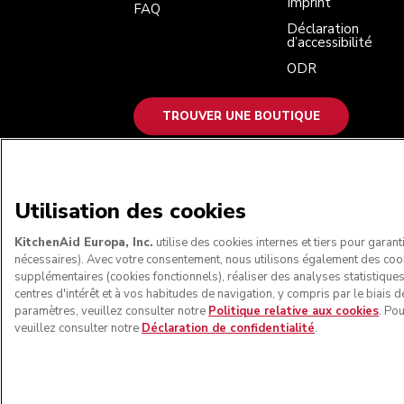
Imprint
FAQ
Déclaration
d’accessibilité
ODR
TROUVER UNE BOUTIQUE
NOUS ACCEPTONS
Utilisation des cookies
KitchenAid Europa, Inc.
utilise des cookies internes et tiers pour garant
nécessaires). Avec votre consentement, nous utilisons également des coo
supplémentaires (cookies fonctionnels), réaliser des analyses statistique
centres d'intérêt et à vos habitudes de navigation, y compris par le biais d
paramètres, veuillez consulter notre
Politique relative aux cookies
. Po
veuillez consulter notre
Déclaration de confidentialité
.
© KitchenAid 2026 - Tous droits réservés. Kit
Gérer mes cookies
Politiqu