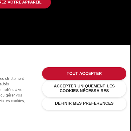
REZ VOTRE APPAREIL
SUIVEZ-NOUS
TOUT ACCEPTER
ies strictement
alités
ACCEPTER UNIQUEMENT LES
 adaptées à vos
COOKIES NÉCESSAIRES
s ou gérer vos
ia les cookies,
DÉFINIR MES PRÉFÉRENCES
rques commerciales aux États-Unis et ailleurs.
ésolution des litiges en ligne