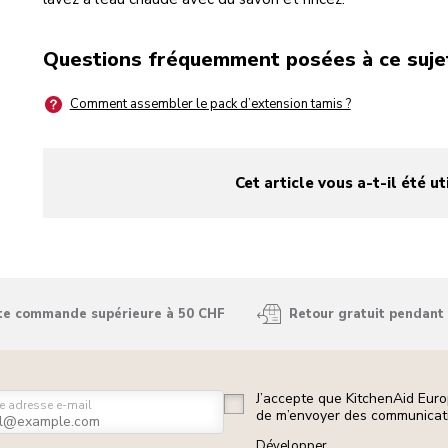
Questions fréquemment posées à ce suje
Comment assembler le pack d’extension tamis ?
Cet article vous a-t-il été ut
yes
no
ute commande supérieure à 50 CHF
Retour gratuit pendant 
J’accepte que KitchenAid Euro
e adresse e-mail
de m’envoyer des communicati
Développer