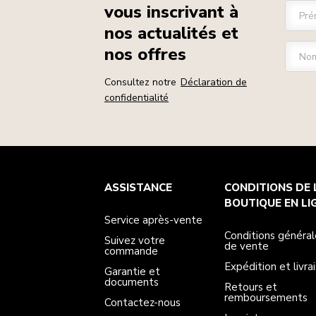
vous inscrivant à
Pré
nos actualités et
nos offres
Nom
Consultez notre
Déclaration de
confidentialité
Service après-vente
Conditions générales de vente
La marque
Trouver une boutique
ASSISTANCE
CONDITIONS DE 
Suivez votre commande
Expédition et livraison
Notre histoire
Garantie et documents
Retours et remboursements
BOUTIQUE EN LI
Contactez-nous
Imprint
Service après-vente
FAQ
Déclaration d’accessibilité
ODR
Conditions général
Suivez votre
de vente
commande
Expédition et livra
Garantie et
documents
Retours et
remboursements
Contactez-nous