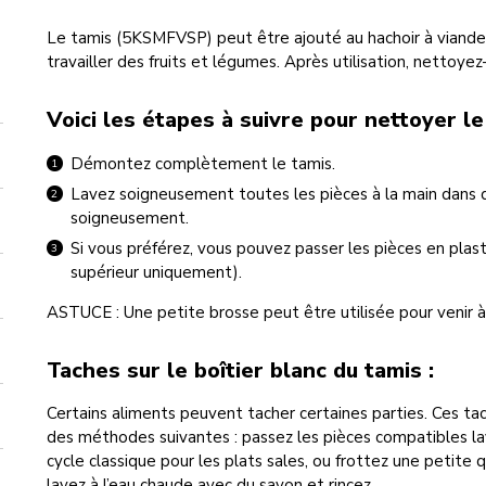
Le tamis (5KSMFVSP) peut être ajouté au hachoir à viande
travailler des fruits et légumes. Après utilisation, nettoye
Voici les étapes à suivre pour nettoyer le
Démontez complètement le tamis.
Lavez soigneusement toutes les pièces à la main dans d
soigneusement.
Si vous préférez, vous pouvez passer les pièces en plast
supérieur uniquement).
ASTUCE : Une petite brosse peut être utilisée pour venir à 
Taches sur le boîtier blanc du tamis :
Certains aliments peuvent tacher certaines parties. Ces tac
des méthodes suivantes : passez les pièces compatibles lave
cycle classique pour les plats sales, ou frottez une petite q
lavez à l’eau chaude avec du savon et rincez.