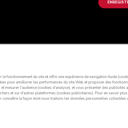
ENREGIST
ir le fonctionnement du site et offrir une expérience de navigation fluide (cook
kies pour améliorer les performances du site Web et proposer des fonctionn
s et mesurer l'audience (cookies d'analyse), et vous présenter des publicités
e tiers et sur d'autres plateformes (cookies publicitaires). Pour en savoir plu
ur connaître la façon dont nous traitons les données personnelles collectées v
chenAid et la forme du robot pâtissier multifonction sont des ma
e de confidentialité
Politique en matière de cookies
Autres pays
R