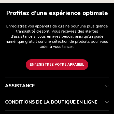
Profitez d’une expérience optimale
Enregistrez vos appareils de cuisine pour une plus grande
tranquillité d’esprit. Vous recevrez des alertes
d’assistance si vous en avez besoin, ainsi qu’un guide
numérique gratuit sur une sélection de produits pour vous
aider à vous lancer.
ENREGISTREZ VOTRE APPAREIL
Service après-vente
Conditions générales de vente
La marque
Trouver une boutique
Suivez votre commande
Expédition et livraison
Notre histoire
ASSISTANCE
Garantie et documents
Retours et remboursements
Contactez-nous
Imprint
FAQ
Déclaration d’accessibilité
ODR
CONDITIONS DE LA BOUTIQUE EN LIGNE