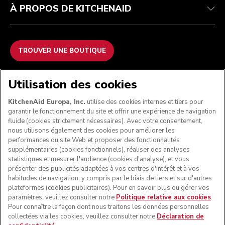
À PROPOS DE KITCHENAID
TROUVER UNE BOUTIQUE
NOUS ACCEPTONS
Utilisation des cookies
KitchenAid Europa, Inc.
utilise des cookies internes et tiers pour
garantir le fonctionnement du site et offrir une expérience de navigation
fluide (cookies strictement nécessaires). Avec votre consentement,
SUIVEZ-NOUS
nous utilisons également des cookies pour améliorer les
performances du site Web et proposer des fonctionnalités
supplémentaires (cookies fonctionnels), réaliser des analyses
statistiques et mesurer l'audience (cookies d'analyse), et vous
présenter des publicités adaptées à vos centres d'intérêt et à vos
habitudes de navigation, y compris par le biais de tiers et sur d'autres
plateformes (cookies publicitaires). Pour en savoir plus ou gérer vos
paramètres, veuillez consulter notre
Politique relative aux cookies
.
Pour connaître la façon dont nous traitons les données personnelles
collectées via les cookies, veuillez consulter notre
Déclaration de