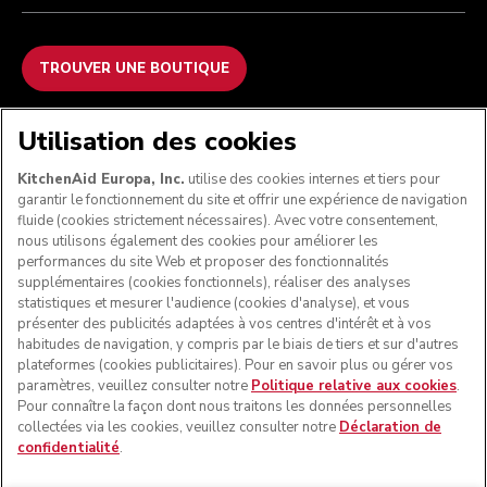
TROUVER UNE BOUTIQUE
NOUS ACCEPTONS
Utilisation des cookies
KitchenAid Europa, Inc.
utilise des cookies internes et tiers pour
garantir le fonctionnement du site et offrir une expérience de navigation
fluide (cookies strictement nécessaires). Avec votre consentement,
SUIVEZ-NOUS
nous utilisons également des cookies pour améliorer les
performances du site Web et proposer des fonctionnalités
supplémentaires (cookies fonctionnels), réaliser des analyses
statistiques et mesurer l'audience (cookies d'analyse), et vous
présenter des publicités adaptées à vos centres d'intérêt et à vos
habitudes de navigation, y compris par le biais de tiers et sur d'autres
plateformes (cookies publicitaires). Pour en savoir plus ou gérer vos
paramètres, veuillez consulter notre
Politique relative aux cookies
.
Pour connaître la façon dont nous traitons les données personnelles
collectées via les cookies, veuillez consulter notre
Déclaration de
confidentialité
.