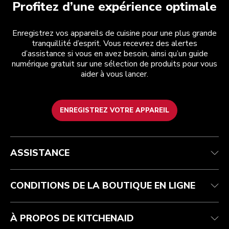
Profitez d’une expérience optimale
Enregistrez vos appareils de cuisine pour une plus grande
tranquillité d’esprit. Vous recevrez des alertes
d’assistance si vous en avez besoin, ainsi qu’un guide
numérique gratuit sur une sélection de produits pour vous
aider à vous lancer.
ENREGISTREZ VOTRE APPAREIL
Service après-vente
Conditions générales de vente
La marque
Trouver une boutique
Suivez votre commande
Expédition et livraison
Notre histoire
ASSISTANCE
Garantie et documents
Retours et remboursements
Contactez-nous
Imprint
FAQ
Déclaration d’accessibilité
ODR
CONDITIONS DE LA BOUTIQUE EN LIGNE
À PROPOS DE KITCHENAID