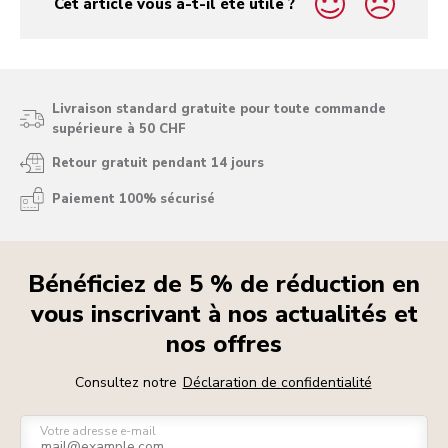
Cet article vous a-t-il été utile ?
yes
no
Livraison standard gratuite pour toute commande
supérieure à 50 CHF
Retour gratuit pendant 14 jours
Paiement 100% sécurisé
Bénéficiez de 5 % de réduction en
vous inscrivant à nos actualités et
nos offres
Consultez notre
Déclaration de confidentialité
Votre adresse e-mail