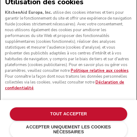
NOUS ACCEPTONS
Utilisation des cookies
KitchenAid Europa, Inc.
utilise des cookies internes et tiers pour
garantir le fonctionnement du site et offrir une expérience de navigation
fluide (cookies strictement nécessaires). Avec votre consentement,
SUIVEZ-NOUS
nous utilisons également des cookies pour améliorer les
performances du site Web et proposer des fonctionnalités
supplémentaires (cookies fonctionnels), réaliser des analyses
statistiques et mesurer l'audience (cookies d'analyse), et vous
présenter des publicités adaptées à vos centres d'intérêt et à vos
habitudes de navigation, y compris par le biais de tiers et sur d'autres
plateformes (cookies publicitaires). Pour en savoir plus ou gérer vos
paramètres, veuillez consulter notre
Politique relative aux cookies
.
Pour connaître la façon dont nous traitons les données personnelles
collectées via les cookies, veuillez consulter notre
Déclaration de
confidentialité
.
© KitchenAid 2026 - Tous droits réservés. KitchenAid et la
forme du robot pâtissier multifonction sont des marques
commerciales aux États-Unis et ailleurs.
TOUT ACCEPTER
Gérer mes cookies
Politique de confidentialité
ACCEPTER UNIQUEMENT LES COOKIES
NÉCESSAIRES
Politique en matière de cookies
Autres pays