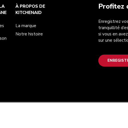
Profitez
LA
À PROPOS DE
GNE
KITCHENAID
Enregistrez vos
es
La marque
tranquillité d’
Notre histoire
si vous en avez
ison
sur une sélecti
ENREGIST