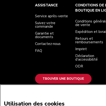
Service après-vente
Conditions générales de vente
La marque
Trouver une boutique
ASSISTANCE
CONDITIONS DE 
Suivez votre commande
Expédition et livraison
Notre histoire
Garantie et documents
Retours et remboursements
BOUTIQUE EN LI
Contactez-nous
Imprint
Service après-vente
FAQ
Déclaration d’accessibilité
ODR
Conditions général
Suivez votre
de vente
commande
Expédition et livra
Garantie et
documents
Retours et
remboursements
Contactez-nous
Imprint
FAQ
Déclaration
d’accessibilité
ODR
TROUVER UNE BOUTIQUE
NOUS ACCEPTONS
Utilisation des cookies