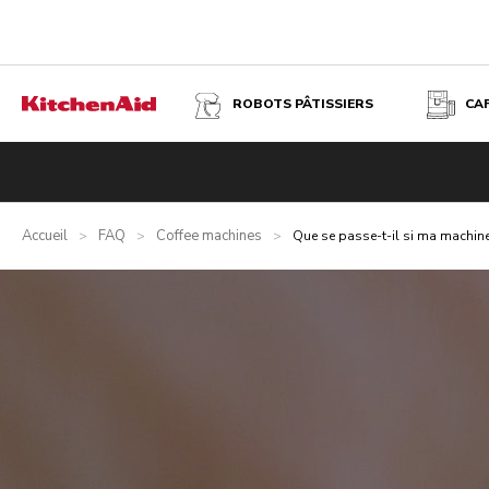
ROBOTS PÂTISSIERS
CA
Accueil
FAQ
Coffee machines
>
>
>
Que se passe-t-il si ma machin