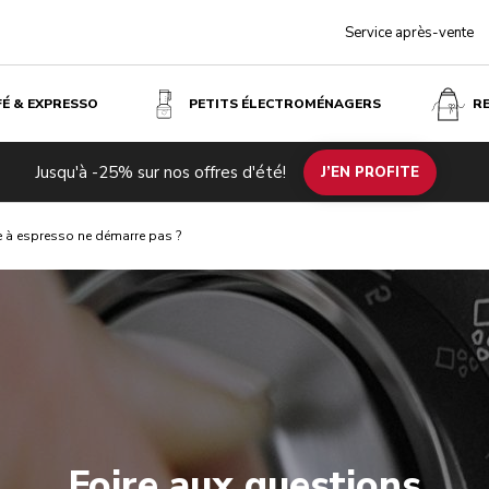
Service après-vente
FÉ & EXPRESSO
PETITS ÉLECTROMÉNAGERS
R
Jusqu'à -25% sur nos offres d'été!
J’EN PROFITE
e à espresso ne démarre pas ?
Foire aux questions