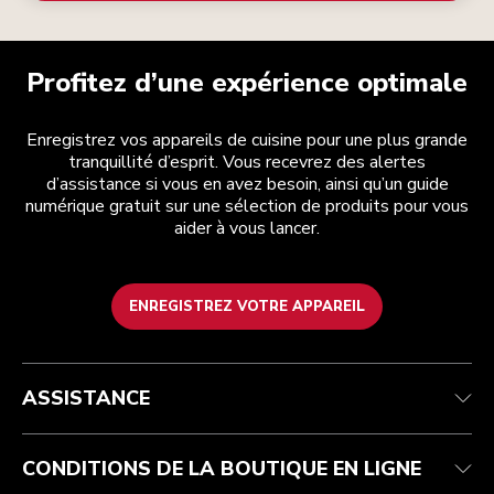
Profitez d’une expérience optimale
Enregistrez vos appareils de cuisine pour une plus grande
tranquillité d’esprit. Vous recevrez des alertes
d’assistance si vous en avez besoin, ainsi qu’un guide
numérique gratuit sur une sélection de produits pour vous
aider à vous lancer.
ENREGISTREZ VOTRE APPAREIL
Service après-vente
Conditions générales de vente
La marque
Trouver une boutique
Suivez votre commande
Expédition et livraison
Notre histoire
ASSISTANCE
Garantie et documents
Retours et remboursements
Contactez-nous
Imprint
FAQ
Déclaration d’accessibilité
ODR
CONDITIONS DE LA BOUTIQUE EN LIGNE