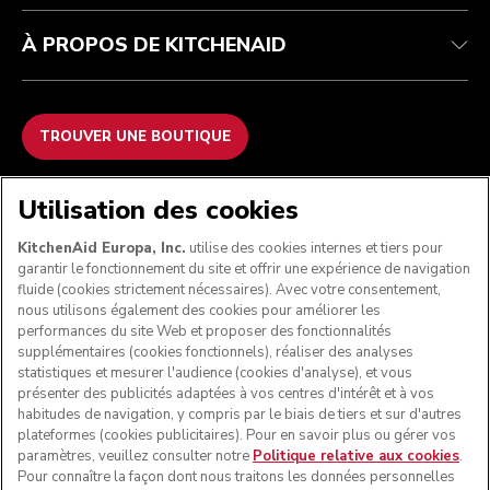
À PROPOS DE KITCHENAID
TROUVER UNE BOUTIQUE
NOUS ACCEPTONS
Utilisation des cookies
KitchenAid Europa, Inc.
utilise des cookies internes et tiers pour
garantir le fonctionnement du site et offrir une expérience de navigation
fluide (cookies strictement nécessaires). Avec votre consentement,
SUIVEZ-NOUS
nous utilisons également des cookies pour améliorer les
performances du site Web et proposer des fonctionnalités
supplémentaires (cookies fonctionnels), réaliser des analyses
statistiques et mesurer l'audience (cookies d'analyse), et vous
présenter des publicités adaptées à vos centres d'intérêt et à vos
habitudes de navigation, y compris par le biais de tiers et sur d'autres
plateformes (cookies publicitaires). Pour en savoir plus ou gérer vos
paramètres, veuillez consulter notre
Politique relative aux cookies
.
Pour connaître la façon dont nous traitons les données personnelles