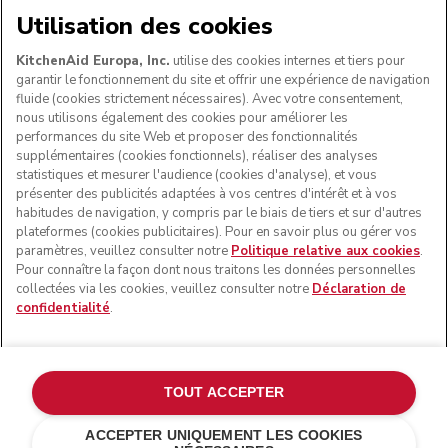
NOUS ACCEPTONS
Utilisation des cookies
KitchenAid Europa, Inc.
utilise des cookies internes et tiers pour
garantir le fonctionnement du site et offrir une expérience de navigation
fluide (cookies strictement nécessaires). Avec votre consentement,
SUIVEZ-NOUS
nous utilisons également des cookies pour améliorer les
performances du site Web et proposer des fonctionnalités
supplémentaires (cookies fonctionnels), réaliser des analyses
statistiques et mesurer l'audience (cookies d'analyse), et vous
présenter des publicités adaptées à vos centres d'intérêt et à vos
habitudes de navigation, y compris par le biais de tiers et sur d'autres
plateformes (cookies publicitaires). Pour en savoir plus ou gérer vos
paramètres, veuillez consulter notre
Politique relative aux cookies
.
Pour connaître la façon dont nous traitons les données personnelles
collectées via les cookies, veuillez consulter notre
Déclaration de
confidentialité
.
© KitchenAid 2026 - Tous droits réservés. KitchenAid et la
forme du robot pâtissier multifonction sont des marques
commerciales aux États-Unis et ailleurs.
TOUT ACCEPTER
Gérer mes cookies
Politique de confidentialité
ACCEPTER UNIQUEMENT LES COOKIES