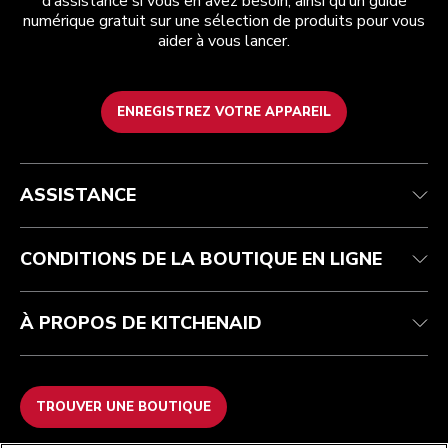
d’assistance si vous en avez besoin, ainsi qu’un guide
numérique gratuit sur une sélection de produits pour vous
aider à vous lancer.
ENREGISTREZ VOTRE APPAREIL
Service après-vente
Conditions générales de vente
La marque
Trouver une boutique
Suivez votre commande
Expédition et livraison
Notre histoire
ASSISTANCE
Garantie et documents
Retours et remboursements
Contactez-nous
Imprint
FAQ
Déclaration d’accessibilité
ODR
CONDITIONS DE LA BOUTIQUE EN LIGNE
À PROPOS DE KITCHENAID
TROUVER UNE BOUTIQUE