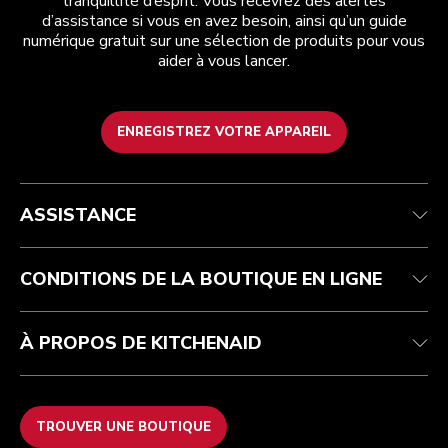
tranquillité d’esprit. Vous recevrez des alertes
d’assistance si vous en avez besoin, ainsi qu’un guide
numérique gratuit sur une sélection de produits pour vous
aider à vous lancer.
ENREGISTREZ VOTRE APPAREIL
Service après-vente
Conditions générales de vente
La marque
Trouver une boutique
Suivez votre commande
Expédition et livraison
Notre histoire
ASSISTANCE
Garantie et documents
Retours et remboursements
Contactez-nous
Imprint
FAQ
Déclaration d’accessibilité
ODR
CONDITIONS DE LA BOUTIQUE EN LIGNE
À PROPOS DE KITCHENAID
TROUVER UNE BOUTIQUE