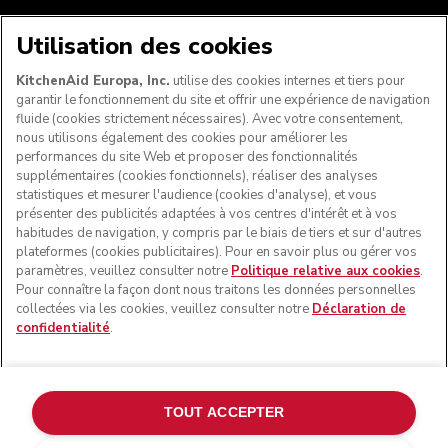
NOUS ACCEPTONS
Utilisation des cookies
KitchenAid Europa, Inc.
utilise des cookies internes et tiers pour
garantir le fonctionnement du site et offrir une expérience de navigation
fluide (cookies strictement nécessaires). Avec votre consentement,
SUIVEZ-NOUS
nous utilisons également des cookies pour améliorer les
performances du site Web et proposer des fonctionnalités
supplémentaires (cookies fonctionnels), réaliser des analyses
statistiques et mesurer l'audience (cookies d'analyse), et vous
présenter des publicités adaptées à vos centres d'intérêt et à vos
habitudes de navigation, y compris par le biais de tiers et sur d'autres
plateformes (cookies publicitaires). Pour en savoir plus ou gérer vos
paramètres, veuillez consulter notre
Politique relative aux cookies
.
Pour connaître la façon dont nous traitons les données personnelles
collectées via les cookies, veuillez consulter notre
Déclaration de
confidentialité
.
© KitchenAid 2026 - Tous droits réservés. KitchenAid et la
forme du robot pâtissier multifonction sont des marques
commerciales aux États-Unis et ailleurs.
TOUT ACCEPTER
Gérer mes cookies
Politique de confidentialité