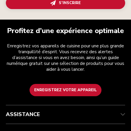
S’INSCRIRE
Profitez d’une expérience optimale
Enregistrez vos appareils de cuisine pour une plus grande
tranquillité d’esprit. Vous recevrez des alertes
d’assistance si vous en avez besoin, ainsi qu’un guide
numérique gratuit sur une sélection de produits pour vous
aider à vous lancer.
ENREGISTREZ VOTRE APPAREIL
Service après-vente
Conditions générales de vente
La marque
Trouver une boutique
Suivez votre commande
Expédition et livraison
Notre histoire
ASSISTANCE
Garantie et documents
Retours et remboursements
Contactez-nous
Imprint
FAQ
Déclaration d’accessibilité
ODR