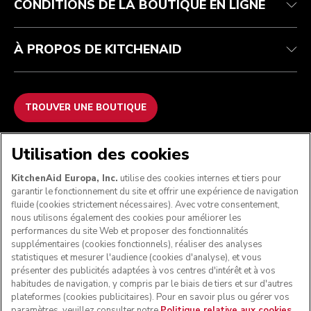
CONDITIONS DE LA BOUTIQUE EN LIGNE
À PROPOS DE KITCHENAID
TROUVER UNE BOUTIQUE
NOUS ACCEPTONS
Utilisation des cookies
KitchenAid Europa, Inc.
utilise des cookies internes et tiers pour
garantir le fonctionnement du site et offrir une expérience de navigation
fluide (cookies strictement nécessaires). Avec votre consentement,
SUIVEZ-NOUS
nous utilisons également des cookies pour améliorer les
performances du site Web et proposer des fonctionnalités
supplémentaires (cookies fonctionnels), réaliser des analyses
statistiques et mesurer l'audience (cookies d'analyse), et vous
présenter des publicités adaptées à vos centres d'intérêt et à vos
habitudes de navigation, y compris par le biais de tiers et sur d'autres
plateformes (cookies publicitaires). Pour en savoir plus ou gérer vos
paramètres, veuillez consulter notre
Politique relative aux cookies
.