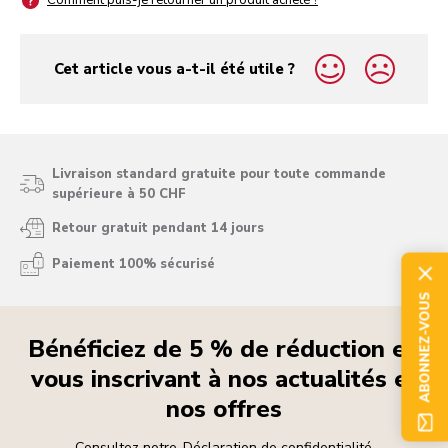
Comment puis-je retourner un produit acheté ?
Cet article vous a-t-il été utile ?
yes
no
Livraison standard gratuite pour toute commande
supérieure à 50 CHF
Retour gratuit pendant 14 jours
Paiement 100% sécurisé
ABONNEZ-VOUS
Bénéficiez de 5 % de réduction en
vous inscrivant à nos actualités et
nos offres
Consultez notre
Déclaration de confidentialité