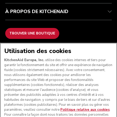
À PROPOS DE KITCHENAID
TROUVER UNE BOUTIQUE
NOUS ACCEPTONS
Utilisation des cookies
KitchenAid Europa, Inc.
utilise des cookies internes et tiers pour
garantir le fonctionnement du site et offrir une expérience de navigation
fluide (cookies strictement nécessaires). Avec votre consentement,
SUIVEZ-NOUS
nous utilisons également des cookies pour améliorer les
performances du site Web et proposer des fonctionnalités
supplémentaires (cookies fonctionnels), réaliser des analyses
statistiques et mesurer l'audience (cookies d'analyse), et vous
présenter des publicités adaptées à vos centres d'intérêt et à vos
habitudes de navigation, y compris par le biais de tiers et sur d'autres
plateformes (cookies publicitaires). Pour en savoir plus ou gérer vos
paramètres, veuillez consulter notre
Politique relative aux cookies
.
Pour connaître la façon dont nous traitons les données personnelles