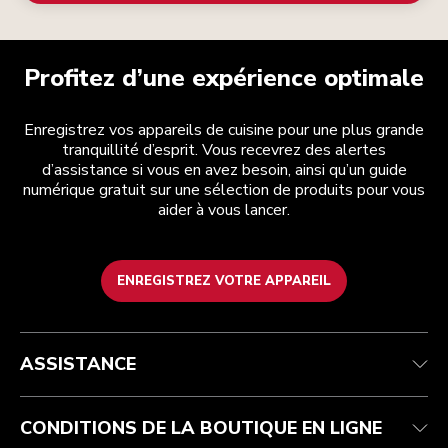
Profitez d’une expérience optimale
Enregistrez vos appareils de cuisine pour une plus grande
tranquillité d’esprit. Vous recevrez des alertes
d’assistance si vous en avez besoin, ainsi qu’un guide
numérique gratuit sur une sélection de produits pour vous
aider à vous lancer.
ENREGISTREZ VOTRE APPAREIL
Service après-vente
Conditions générales de vente
La marque
Trouver une boutique
Suivez votre commande
Expédition et livraison
Notre histoire
ASSISTANCE
Garantie et documents
Retours et remboursements
Contactez-nous
Imprint
FAQ
Déclaration d’accessibilité
ODR
CONDITIONS DE LA BOUTIQUE EN LIGNE