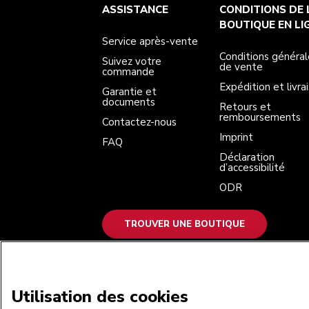
Service après-vente
Conditions générales de vente
La marque
Trouver une boutique
ASSISTANCE
CONDITIONS DE 
Suivez votre commande
Expédition et livraison
Notre histoire
Garantie et documents
Retours et remboursements
BOUTIQUE EN LI
Contactez-nous
Imprint
Service après-vente
FAQ
Déclaration d’accessibilité
ODR
Conditions général
Suivez votre
de vente
commande
Expédition et livra
Garantie et
documents
Retours et
remboursements
Contactez-nous
Imprint
FAQ
Déclaration
d’accessibilité
ODR
TROUVER UNE BOUTIQUE
NOUS ACCEPTONS
Utilisation des cookies