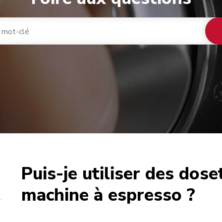
Puis-je utiliser des dos
café
machine à espresso ?