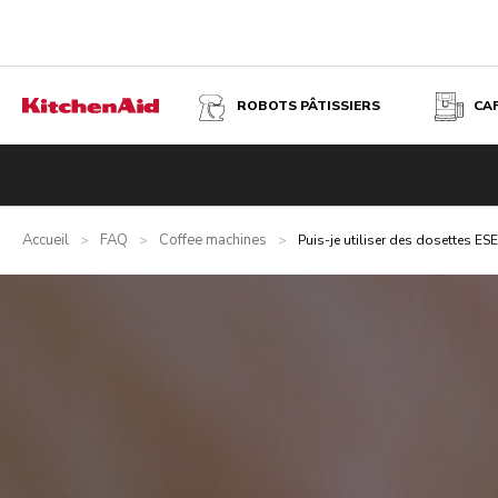
ROBOTS PÂTISSIERS
CA
Accueil
FAQ
Coffee machines
>
>
>
Puis-je utiliser des dosettes E