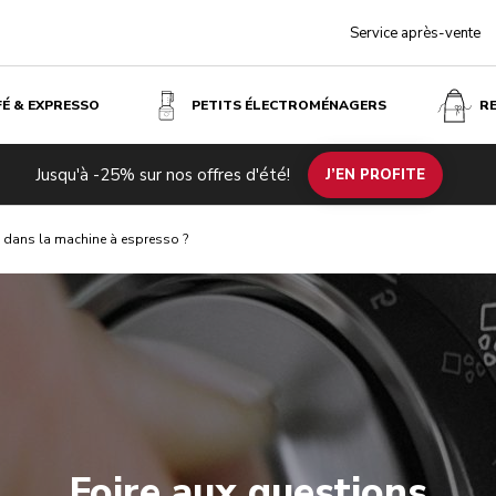
Service après-vente
FÉ & EXPRESSO
PETITS ÉLECTROMÉNAGERS
R
Jusqu'à -25% sur nos offres d'été!
J’EN PROFITE
SE dans la machine à espresso ?
Foire aux questions