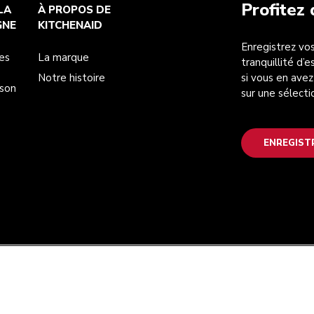
Profitez
LA
À PROPOS DE
GNE
KITCHENAID
Enregistrez vos
es
La marque
tranquillité d’
Notre histoire
si vous en avez
ison
sur une sélecti
ENREGIST