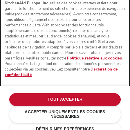
KitchenAid Europa, Inc.
utilise des cookies internes et tiers pour
garantir le fonctionnement du site et offrir une expérience de navigation
fluide (cookies strictement nécessaires). Avec votre consentement,
SUIVEZ-NOUS
nous utilisons également des cookies pour améliorer les
performances du site Web et proposer des fonctionnalités
supplémentaires (cookies fonctionnels), réaliser des analyses
statistiques et mesurer l'audience (cookies d'analyse), et vous
présenter des publicités adaptées à vos centres d'intérêt et à vos
habitudes de navigation, y compris par le biais de tiers et sur d'autres
plateformes (cookies publicitaires). Pour en savoir plus ou gérer vos
paramètres, veuillez consulter notre
Politique relative aux cookies
.
Pour connaître la façon dont nous traitons les données personnelles
collectées via les cookies, veuillez consulter notre
Déclaration de
confidentialité
.
© KitchenAid 2026 - Tous droits réservés. KitchenAid et la
forme du robot pâtissier multifonction sont des marques
commerciales aux États-Unis et ailleurs.
TOUT ACCEPTER
Gérer mes cookies
Politique de confidentialité
ACCEPTER UNIQUEMENT LES COOKIES
NÉCESSAIRES
Politique en matière de cookies
Autres pays
Résolution des litiges en ligne
DÉFINIR MES PRÉFÉRENCES