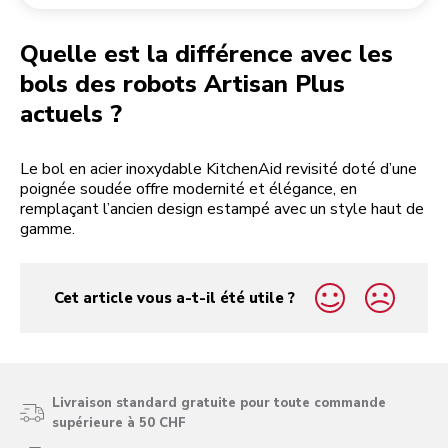
Retourner une commande
Moulin à café
Mon compte
Quelle est la différence avec les
bols des robots Artisan Plus
actuels ?
Le bol en acier inoxydable KitchenAid revisité doté d’une
poignée soudée offre modernité et élégance, en
remplaçant l’ancien design estampé avec un style haut de
gamme.
Cet article vous a-t-il été utile ?
yes
no
Livraison standard gratuite pour toute commande
supérieure à 50 CHF