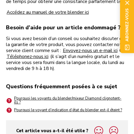
de temps pour obtenir une consistance parfaitement lisse.
ABONNEZ-VOUS
Accédez au manuel de votre blender ici
Besoin d’aide pour un article endommagé ?
Si vous avez besoin d’un conseil ou souhaitez discuter de
la garantie de votre produit, vous pouvez contacter notre
service client comme suit :
Envoyez-nous un e-mail ici
OU
Téléphonez-nous ici
(il s’agit d’un numéro gratuit et le
service vous sera fourni dans la langue locale, du lundi au
vendredi de 9 h à 18 h).
Questions fréquemment posées à ce sujet
Pourquoi les voyants du blender/mixeur Diamond clignotent-
ils ?
Pourquoi le voyant d’indication d’état du blender est-il éteint ?
Cet article vous a-t-il été utile ?
yes
no