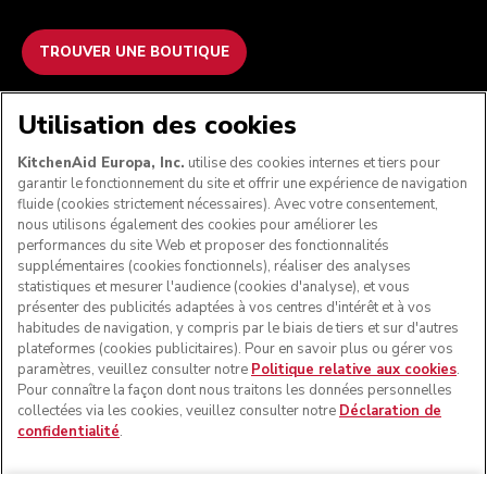
TROUVER UNE BOUTIQUE
NOUS ACCEPTONS
Utilisation des cookies
KitchenAid Europa, Inc.
utilise des cookies internes et tiers pour
garantir le fonctionnement du site et offrir une expérience de navigation
fluide (cookies strictement nécessaires). Avec votre consentement,
SUIVEZ-NOUS
nous utilisons également des cookies pour améliorer les
performances du site Web et proposer des fonctionnalités
supplémentaires (cookies fonctionnels), réaliser des analyses
statistiques et mesurer l'audience (cookies d'analyse), et vous
présenter des publicités adaptées à vos centres d'intérêt et à vos
habitudes de navigation, y compris par le biais de tiers et sur d'autres
plateformes (cookies publicitaires). Pour en savoir plus ou gérer vos
paramètres, veuillez consulter notre
Politique relative aux cookies
.
Pour connaître la façon dont nous traitons les données personnelles
collectées via les cookies, veuillez consulter notre
Déclaration de
confidentialité
.
© KitchenAid 2026 - Tous droits réservés. KitchenAid et la