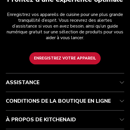
Enregistrez vos appareils de cuisine pour une plus grande
tranquillité d’esprit. Vous recevrez des alertes
d’assistance si vous en avez besoin, ainsi qu’un guide
numérique gratuit sur une sélection de produits pour vous
aider à vous lancer.
ENREGISTREZ VOTRE APPAREIL
Service après-vente
Conditions générales de vente
La marque
Trouver une boutique
Suivez votre commande
Expédition et livraison
Notre histoire
ASSISTANCE
Garantie et documents
Retours et remboursements
Contactez-nous
Imprint
FAQ
Déclaration d’accessibilité
ODR
CONDITIONS DE LA BOUTIQUE EN LIGNE
À PROPOS DE KITCHENAID